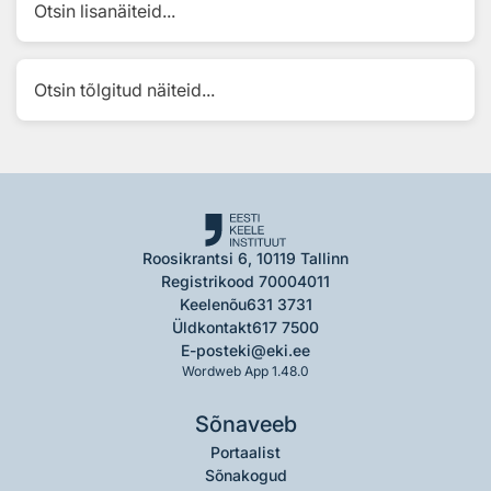
Otsin lisanäiteid...
Otsin tõlgitud näiteid...
Roosikrantsi 6, 10119 Tallinn
Registrikood 70004011
Keelenõu
631 3731
Üldkontakt
617 7500
E-post
eki@eki.ee
Wordweb App 1.48.0
Sõnaveeb
Portaalist
Sõnakogud