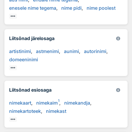
enesele nime tegema
nime pidi
nime poolest
Liitsõnad järelosaga
artistinimi
astmenimi
aunimi
autorinimi
domeeninimi
Liitsõnad esiosaga
1
nimekaart
nimekaim
nimekandja
nimekartoteek
nimekast