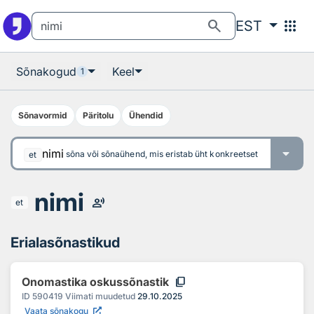
Otsingu juurde
Põhisisu juurde
search
apps
EST
Sõnakogud
Keel
1
Sõnavormid
Päritolu
Ühendid
nimi
sõna või sõnaühend, mis eristab üht konkreetset olendit, kohta 
et
nimi
record_voice_over
et
Erialasõnastikud
content_copy
Onomastika oskussõnastik
ID
590419
Viimati muudetud
29.10.2025
Vaata sõnakogu