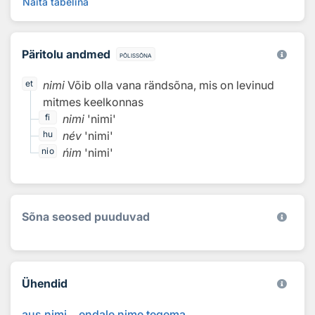
Näita tabelina
Päritolu andmed
põlissõna
nimi
Võib olla vana rändsõna, mis on levinud
et
mitmes keelkonnas
nimi
'nimi'
fi
név
'nimi'
hu
ńim
'nimi'
nio
Sõna seosed puuduvad
Ühendid
aus nimi
endale nime tegema