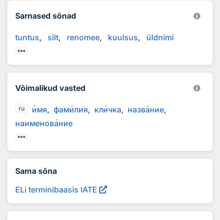
Sarnased sõnad
tuntus
silt
renomee
kuulsus
üldnimi
Võimalikud vasted
и
мя
фам
и
лия
кл
и
чка
назв
а
ние
ru
наименов
а
ние
Sama sõna
ELi terminibaasis IATE