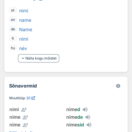
nimi
et
name
en
Name
de
nimi
fi
név
hu
keyboard_arrow_down
Näita kogu mõistet
Sõnavormid
Muuttüüp
20
record_voice_over
nimi
nime
d
record_voice_over
nime
nime
de
record_voice_over
nime
nime
sid