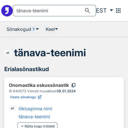
Otsingu juurde
Põhisisu juurde
search
apps
EST
Sõnakogud
Keel
1
tänava-teenimi
et
Erialasõnastikud
content_copy
Onomastika oskussõnastik
ID
644573
Viimati muudetud
09.01.2024
Vaata sõnakogu
liikluspinna nimi
et
tänava-teenimi
keyboard_arrow_down
Näita kogu mõistet