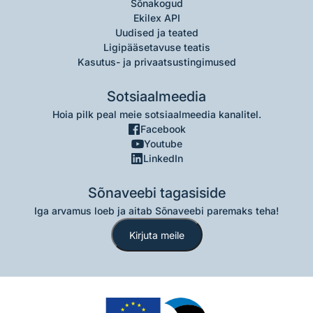
Sõnakogud
Ekilex API
Uudised ja teated
Ligipääsetavuse teatis
Kasutus- ja privaatsustingimused
Sotsiaalmeedia
Hoia pilk peal meie sotsiaalmeedia kanalitel.
Facebook
Youtube
LinkedIn
Sõnaveebi tagasiside
Iga arvamus loeb ja aitab Sõnaveebi paremaks teha!
Kirjuta meile