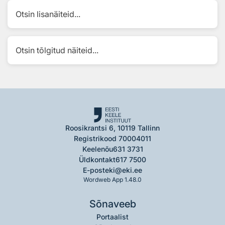
Otsin lisanäiteid...
Otsin tõlgitud näiteid...
Roosikrantsi 6, 10119 Tallinn
Registrikood 70004011
Keelenõu
631 3731
Üldkontakt
617 7500
E-post
eki@eki.ee
Wordweb App 1.48.0
Sõnaveeb
Portaalist