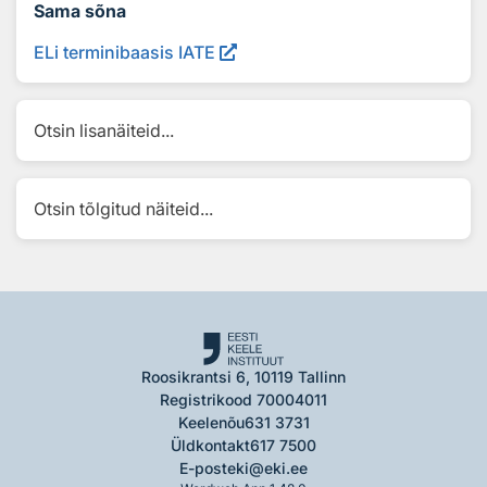
Sama sõna
ELi terminibaasis IATE
Otsin lisanäiteid...
Otsin tõlgitud näiteid...
Roosikrantsi 6, 10119 Tallinn
Registrikood 70004011
Keelenõu
631 3731
Üldkontakt
617 7500
E-post
eki@eki.ee