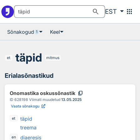
Otsingu juurde
Põhisisu juurde
search
apps
EST
Sõnakogud
Keel
1
täpid
et
mitmus
Erialasõnastikud
content_copy
Onomastika oskussõnastik
ID
628198
Viimati muudetud
13.05.2025
Vaata sõnakogu
täpid
et
treema
diaeresis
en