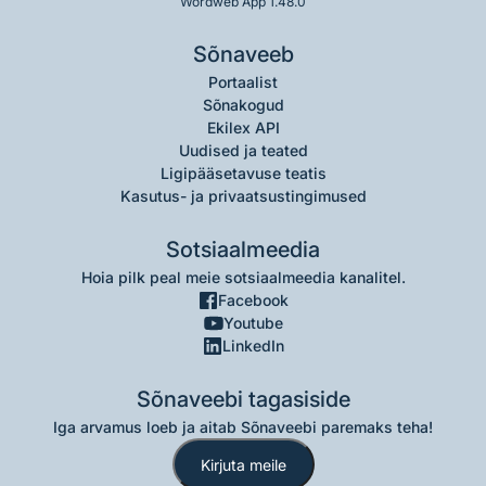
Wordweb App 1.48.0
Sõnaveeb
Portaalist
Sõnakogud
Ekilex API
Uudised ja teated
Ligipääsetavuse teatis
Kasutus- ja privaatsustingimused
Sotsiaalmeedia
Hoia pilk peal meie sotsiaalmeedia kanalitel.
Facebook
Youtube
LinkedIn
Sõnaveebi tagasiside
Iga arvamus loeb ja aitab Sõnaveebi paremaks teha!
Kirjuta meile