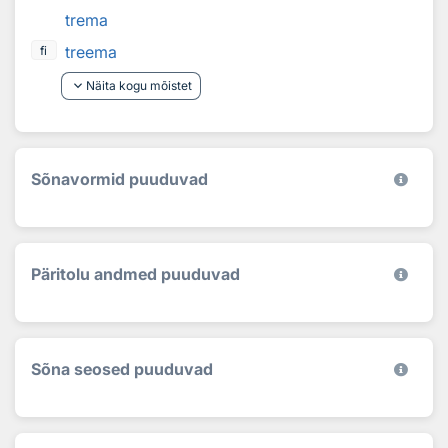
trema
treema
fi
keyboard_arrow_down
Näita kogu mõistet
Sõnavormid puuduvad
Päritolu andmed puuduvad
Sõna seosed puuduvad