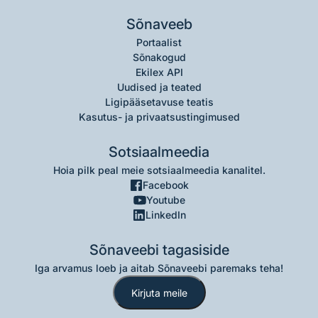
Sõnaveeb
Portaalist
Sõnakogud
Ekilex API
Uudised ja teated
Ligipääsetavuse teatis
Kasutus- ja privaatsustingimused
Sotsiaalmeedia
Hoia pilk peal meie sotsiaalmeedia kanalitel.
Facebook
Youtube
LinkedIn
Sõnaveebi tagasiside
Iga arvamus loeb ja aitab Sõnaveebi paremaks teha!
Kirjuta meile