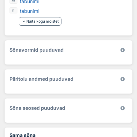
tabunimi
et
tabunimi
fi
keyboard_arrow_down
Näita kogu mõistet
Sõnavormid puuduvad
Päritolu andmed puuduvad
Sõna seosed puuduvad
Sama sõna