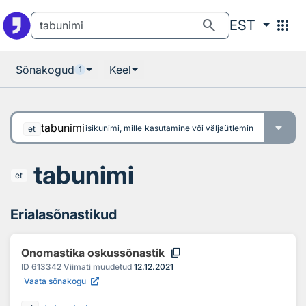
Otsingu juurde
Põhisisu juurde
search
apps
EST
Sõnakogud
Keel
1
tabunimi
isikunimi, mille kasutamine või väljaütlemine on tabu ja 
et
tabunimi
et
Erialasõnastikud
content_copy
Onomastika oskussõnastik
ID
613342
Viimati muudetud
12.12.2021
Vaata sõnakogu