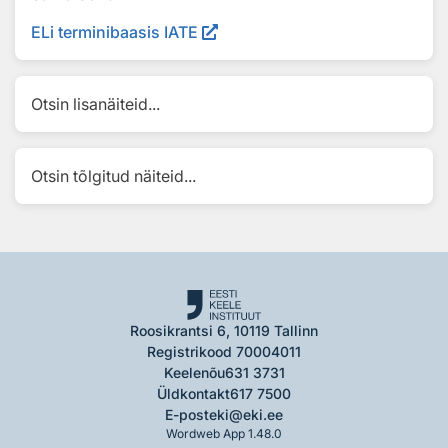
ELi terminibaasis IATE
Otsin lisanäiteid...
Otsin tõlgitud näiteid...
Roosikrantsi 6, 10119 Tallinn
Registrikood 70004011
Keelenõu
631 3731
Üldkontakt
617 7500
E-post
eki@eki.ee
Wordweb App 1.48.0