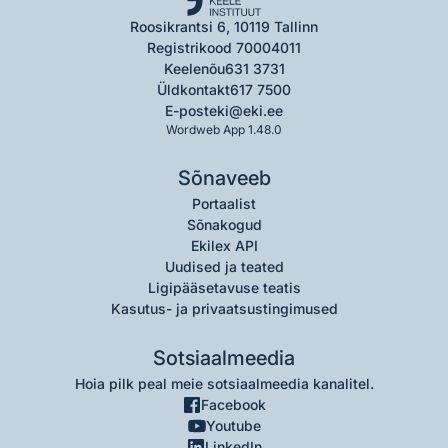
Roosikrantsi 6, 10119 Tallinn
Registrikood 70004011
Keelenõu
631 3731
Üldkontakt
617 7500
E-post
eki@eki.ee
Wordweb App 1.48.0
Sõnaveeb
Portaalist
Sõnakogud
Ekilex API
Uudised ja teated
Ligipääsetavuse teatis
Kasutus- ja privaatsustingimused
Sotsiaalmeedia
Hoia pilk peal meie sotsiaalmeedia kanalitel.
Facebook
Youtube
LinkedIn