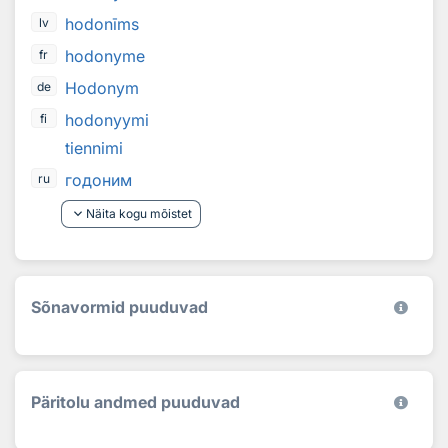
hodonīms
lv
hodonyme
fr
Hodonym
de
hodonyymi
fi
tiennimi
годоним
ru
keyboard_arrow_down
Näita kogu mõistet
Sõnavormid puuduvad
Päritolu andmed puuduvad