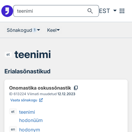
Otsingu juurde
Põhisisu juurde
search
apps
EST
Sõnakogud
Keel
1
teenimi
et
Erialasõnastikud
content_copy
Onomastika oskussõnastik
ID
613224
Viimati muudetud
12.12.2023
Vaata sõnakogu
teenimi
et
hodonüüm
hodonym
en