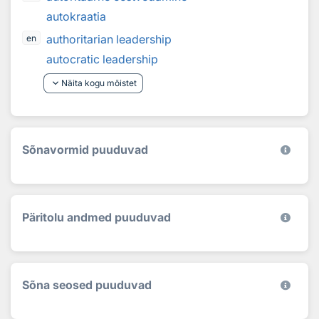
autokraatia
authoritarian leadership
en
autocratic leadership
keyboard_arrow_down
Näita kogu mõistet
Sõnavormid puuduvad
Päritolu andmed puuduvad
Sõna seosed puuduvad