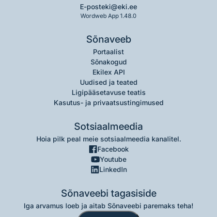
E-post
eki@eki.ee
Wordweb App 1.48.0
Sõnaveeb
Portaalist
Sõnakogud
Ekilex API
Uudised ja teated
Ligipääsetavuse teatis
Kasutus- ja privaatsustingimused
Sotsiaalmeedia
Hoia pilk peal meie sotsiaalmeedia kanalitel.
Facebook
Youtube
LinkedIn
Sõnaveebi tagasiside
Iga arvamus loeb ja aitab Sõnaveebi paremaks teha!