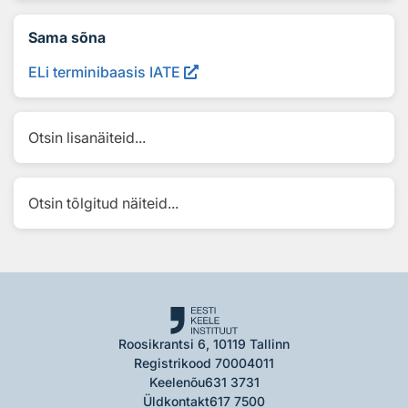
Sama sõna
ELi terminibaasis IATE
Otsin lisanäiteid...
Otsin tõlgitud näiteid...
Roosikrantsi 6, 10119 Tallinn
Registrikood 70004011
Keelenõu
631 3731
Üldkontakt
617 7500