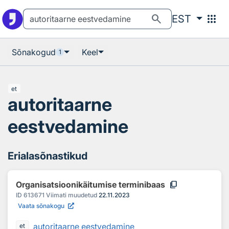
Otsingu juurde
Põhisisu juurde
search
apps
EST
Sõnakogud
Keel
1
et
autoritaarne
eestvedamine
Erialasõnastikud
content_copy
Organisatsioonikäitumise terminibaas
ID
613671
Viimati muudetud
22.11.2023
Vaata sõnakogu
autoritaarne eestvedamine
et