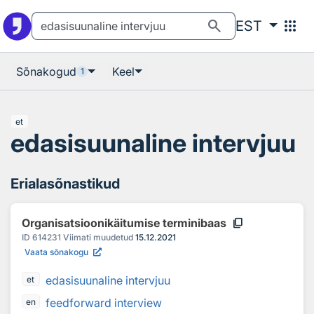
Otsingu juurde
Põhisisu juurde
search
apps
EST
Sõnakogud
Keel
1
et
edasisuunaline intervjuu
Erialasõnastikud
content_copy
Organisatsioonikäitumise terminibaas
ID
614231
Viimati muudetud
15.12.2021
Vaata sõnakogu
edasisuunaline intervjuu
et
feedforward interview
en