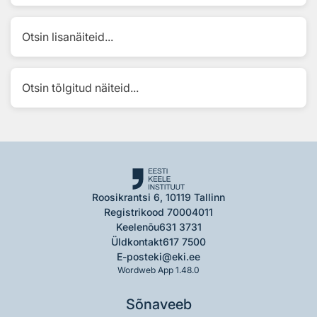
Otsin lisanäiteid...
Otsin tõlgitud näiteid...
Roosikrantsi 6, 10119 Tallinn
Registrikood 70004011
Keelenõu
631 3731
Üldkontakt
617 7500
E-post
eki@eki.ee
Wordweb App 1.48.0
Sõnaveeb