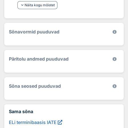
keyboard_arrow_down
Näita kogu mõistet
Sõnavormid puuduvad
Päritolu andmed puuduvad
Sõna seosed puuduvad
Sama sõna
ELi terminibaasis IATE