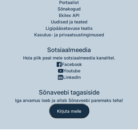
Portaalist
Sõnakogud
Ekilex API
Uudised ja teated
Ligipääsetavuse teatis
Kasutus- ja privaatsustingimused
Sotsiaalmeedia
Hoia pilk peal meie sotsiaalmeedia kanalitel.
Facebook
Youtube
LinkedIn
Sõnaveebi tagasiside
Iga arvamus loeb ja aitab Sõnaveebi paremaks teha!
Kirjuta meile