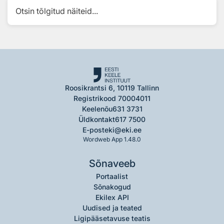
Otsin tõlgitud näiteid...
Roosikrantsi 6, 10119 Tallinn
Registrikood 70004011
Keelenõu
631 3731
Üldkontakt
617 7500
E-post
eki@eki.ee
Wordweb App 1.48.0
Sõnaveeb
Portaalist
Sõnakogud
Ekilex API
Uudised ja teated
Ligipääsetavuse teatis