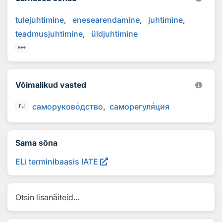
tulejuhtimine
enesearendamine
juhtimine
teadmusjuhtimine
üldjuhtimine
Võimalikud vasted
саморуков
о
дство
саморегул
я
ция
ru
Sama sõna
ELi terminibaasis IATE
Otsin lisanäiteid...