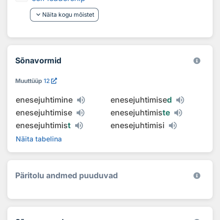
keyboard_arrow_down
Näita kogu mõistet
Sõnavormid
Muuttüüp
12
enesejuhtimine
enesejuhtimise
d
enesejuhtimise
enesejuhtimis
te
enesejuhtimis
t
enesejuhtimisi
Näita tabelina
Päritolu andmed puuduvad