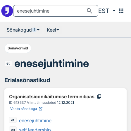
Otsingu juurde
Põhisisu juurde
search
apps
EST
Sõnakogud
Keel
1
Sõnavormid
enesejuhtimine
et
Erialasõnastikud
content_copy
Organisatsioonikäitumise terminibaas
ID
613537
Viimati muudetud
12.12.2021
Vaata sõnakogu
enesejuhtimine
et
self leadership
en