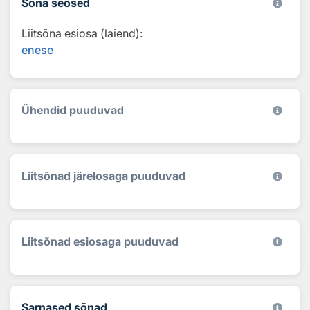
Sõna seosed
Liitsõna esiosa (laiend):
enese
Ühendid puuduvad
Liitsõnad järelosaga puuduvad
Liitsõnad esiosaga puuduvad
Sarnased sõnad