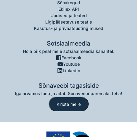
Sõnakogud
Ekilex API
Uudised ja teated
Ligipääsetavuse teatis
Kasutus- ja privaatsustingimused
Sotsiaalmeedia
Hoia pilk peal meie sotsiaalmeedia kanalitel.
Facebook
Youtube
LinkedIn
Sõnaveebi tagasiside
Iga arvamus loeb ja aitab Sõnaveebi paremaks teha!
Kirjuta meile