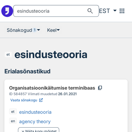
Otsingu juurde
Põhisisu juurde
search
apps
EST
Sõnakogud
Keel
1
esindusteooria
et
Erialasõnastikud
content_copy
Organisatsioonikäitumise terminibaas
ID
584857
Viimati muudetud
26.01.2021
Vaata sõnakogu
esindusteooria
et
agency theory
en
keyboard_arrow_down
Näita kogu mõistet