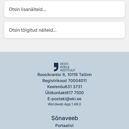
Otsin lisanäiteid...
Otsin tõlgitud näiteid...
Roosikrantsi 6, 10119 Tallinn
Registrikood 70004011
Keelenõu
631 3731
Üldkontakt
617 7500
E-post
eki@eki.ee
Wordweb App 1.48.0
Sõnaveeb
Portaalist