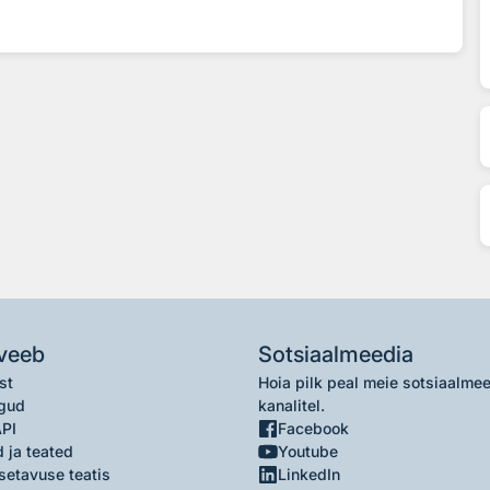
veeb
Sotsiaalmeedia
st
Hoia pilk peal meie sotsiaalme
gud
kanalitel.
API
Facebook
 ja teated
Youtube
setavuse teatis
LinkedIn