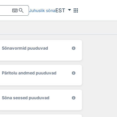
keyboard
search
apps
EST
Juhuslik sõna
Sõnavormid puuduvad
Päritolu andmed puuduvad
Sõna seosed puuduvad