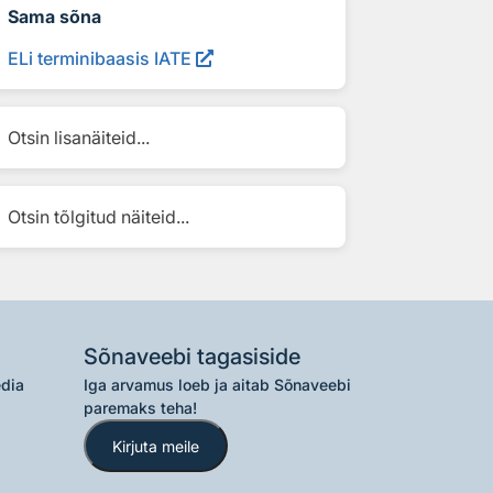
Sama sõna
ELi terminibaasis IATE
Otsin lisanäiteid...
Otsin tõlgitud näiteid...
Sõnaveebi tagasiside
edia
Iga arvamus loeb ja aitab Sõnaveebi
paremaks teha!
Kirjuta meile