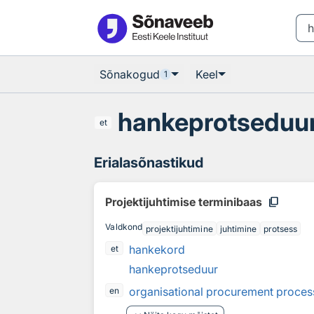
Otsingu juurde
Põhisisu juurde
Sõnakogud
Keel
1
hankeprotseduu
et
Erialasõnastikud
content_copy
Projektijuhtimise terminibaas
Valdkond
projektijuhtimine
juhtimine
protsess
hankekord
et
hankeprotseduur
organisational procurement proces
en