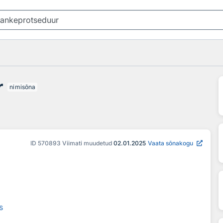
r
nimisõna
ID
570893
Viimati muudetud
02.01.2025
Vaata sõnakogu
s