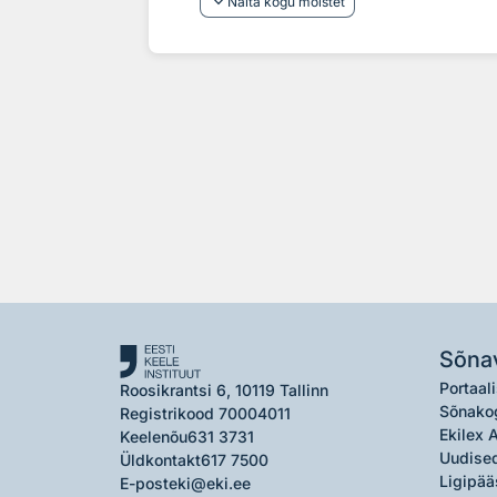
keyboard_arrow_down
Näita kogu mõistet
Sõna
Portaali
Roosikrantsi 6, 10119 Tallinn
Sõnako
Registrikood 70004011
Ekilex 
Keelenõu
631 3731
Uudised
Üldkontakt
617 7500
Ligipää
E-post
eki@eki.ee