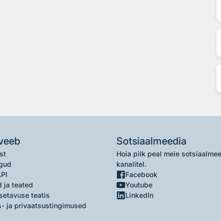
veeb
Sotsiaalmeedia
st
Hoia pilk peal meie sotsiaalme
gud
kanalitel.
API
Facebook
 ja teated
Youtube
setavuse teatis
LinkedIn
- ja privaatsustingimused