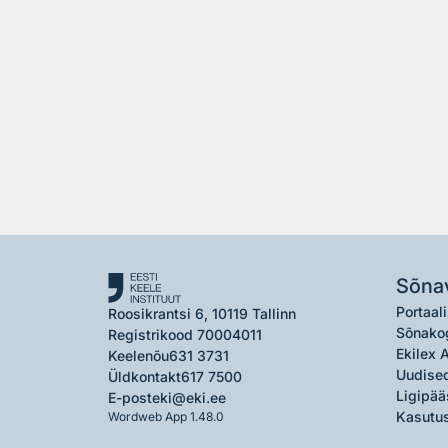
Sõna
Portaali
Roosikrantsi 6, 10119 Tallinn
Sõnako
Registrikood 70004011
Ekilex 
Keelenõu
631 3731
Uudised
Üldkontakt
617 7500
Ligipää
E-post
eki@eki.ee
Kasutus
Wordweb App 1.48.0