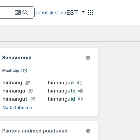
keyboard
search
apps
EST
Juhuslik sõna
Sõnavormid
Muuttüüp
2
record_voice_over
hinnang
hinnangu
d
record_voice_over
hinnangu
hinnangu
te
record_voice_over
hinnangu
t
hinnangu
id
Näita tabelina
Päritolu andmed puuduvad