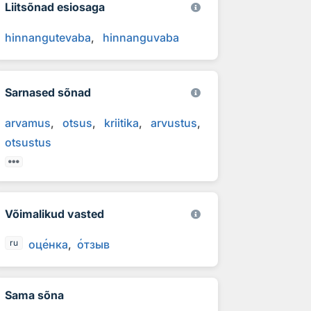
Liitsõnad esiosaga
hinnangutevaba
hinnanguvaba
Sarnased sõnad
arvamus
otsus
kriitika
arvustus
otsustus
Võimalikud vasted
оц
е
нка
о
тзыв
ru
Sama sõna