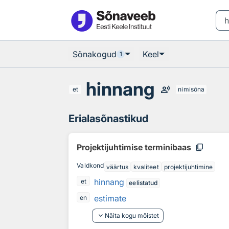
Otsingu juurde
Põhisisu juurde
Sõnakogud
Keel
1
hinnang
record_voice_over
et
nimisõna
Erialasõnastikud
content_copy
Projektijuhtimise terminibaas
Valdkond
väärtus
kvaliteet
projektijuhtimine
hinnang
et
eelistatud
estimate
en
keyboard_arrow_down
Näita kogu mõistet