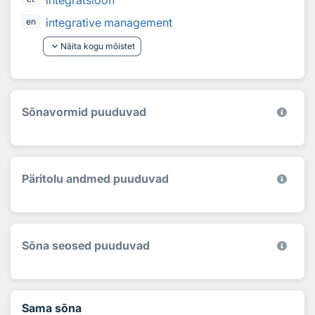
integratsioon
integrative management
en
keyboard_arrow_down
Näita kogu mõistet
Sõnavormid puuduvad
Päritolu andmed puuduvad
Sõna seosed puuduvad
Sama sõna