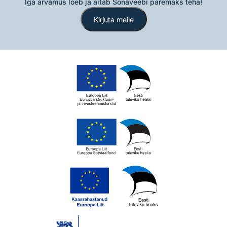
Iga arvamus loeb ja aitab Sõnaveebi paremaks teha!
Kirjuta meile