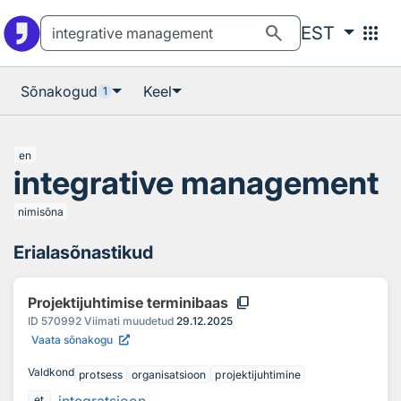
Otsingu juurde
Põhisisu juurde
search
apps
EST
Sõnakogud
Keel
1
en
integrative management
nimisõna
Erialasõnastikud
content_copy
Projektijuhtimise terminibaas
ID
570992
Viimati muudetud
29.12.2025
Vaata sõnakogu
Valdkond
protsess
organisatsioon
projektijuhtimine
et