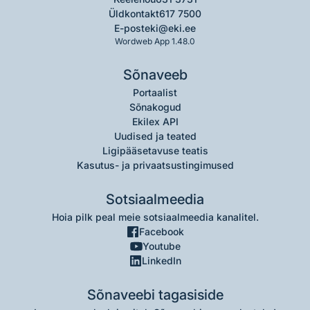
Üldkontakt
617 7500
E-post
eki@eki.ee
Wordweb App 1.48.0
Sõnaveeb
Portaalist
Sõnakogud
Ekilex API
Uudised ja teated
Ligipääsetavuse teatis
Kasutus- ja privaatsustingimused
Sotsiaalmeedia
Hoia pilk peal meie sotsiaalmeedia kanalitel.
Facebook
Youtube
LinkedIn
Sõnaveebi tagasiside