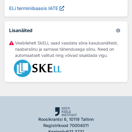
ELi terminibaasis IATE
Lisanäited
Veebilehelt SkELL saad vaadata sõna kasutusnäiteid,
naabersõnu ja sarnase tähendusega sõnu. Need on
automaatselt valitud ning võivad sisaldada vigu.
Roosikrantsi 6, 10119 Tallinn
Registrikood 70004011
Keelenõu
631 3731