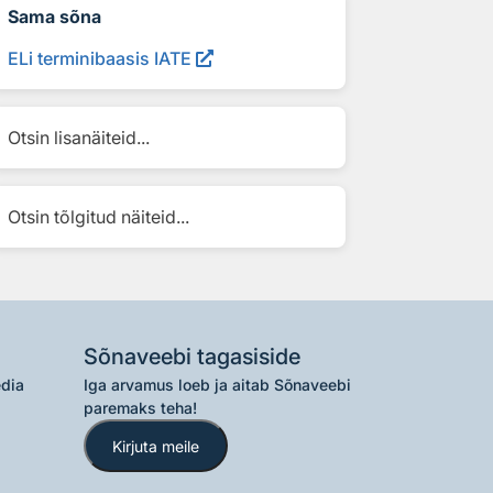
Sama sõna
ELi terminibaasis IATE
Otsin lisanäiteid...
Otsin tõlgitud näiteid...
Sõnaveebi tagasiside
edia
Iga arvamus loeb ja aitab Sõnaveebi
paremaks teha!
Kirjuta meile