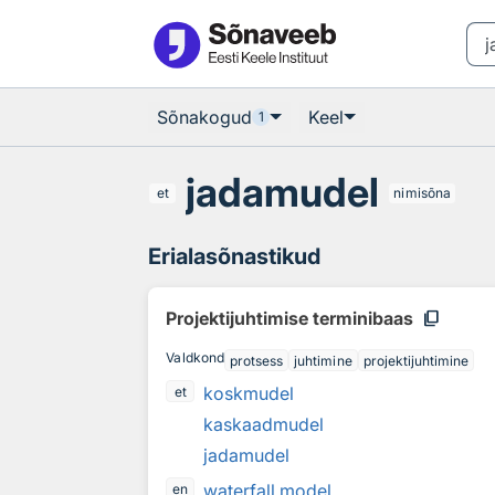
Otsingu juurde
Põhisisu juurde
Sõnakogud
Keel
1
jadamudel
et
nimisõna
Erialasõnastikud
content_copy
Projektijuhtimise terminibaas
Valdkond
protsess
juhtimine
projektijuhtimine
koskmudel
et
kaskaadmudel
jadamudel
waterfall model
en