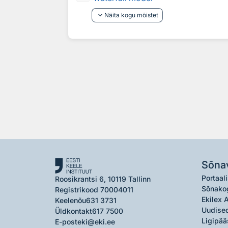
keyboard_arrow_down
Näita kogu mõistet
Sõna
Portaali
Roosikrantsi 6, 10119 Tallinn
Sõnako
Registrikood 70004011
Ekilex 
Keelenõu
631 3731
Uudised
Üldkontakt
617 7500
Ligipää
E-post
eki@eki.ee