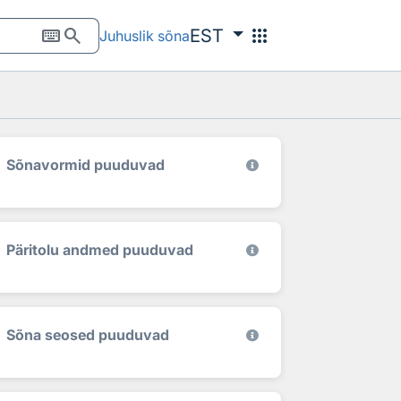
keyboard
search
apps
EST
Juhuslik sõna
Sõnavormid puuduvad
Päritolu andmed puuduvad
Sõna seosed puuduvad