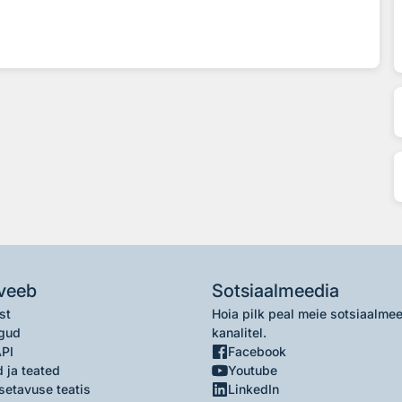
veeb
Sotsiaalmeedia
st
Hoia pilk peal meie sotsiaalme
gud
kanalitel.
API
Facebook
 ja teated
Youtube
setavuse teatis
LinkedIn