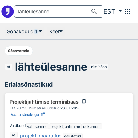
Otsingu juurde
Põhisisu juurde
search
apps
EST
Sõnakogud
Keel
1
Sõnavormid
lähteülesanne
et
nimisõna
Erialasõnastikud
content_copy
Projektijuhtimise terminibaas
ID
570729
Viimati muudetud
23.01.2025
Vaata sõnakogu
Valdkond
valitsemine
projektijuhtimine
dokument
projekti määratlus
et
eelistatud