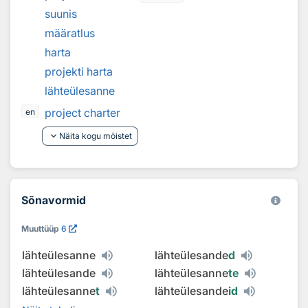
suunis
määratlus
harta
projekti harta
lähteülesanne
project charter
en
keyboard_arrow_down
Näita kogu mõistet
Sõnavormid
Muuttüüp
6
lähteülesanne
lähteülesande
d
lähteülesande
lähteülesanne
te
lähteülesanne
t
lähteülesande
id