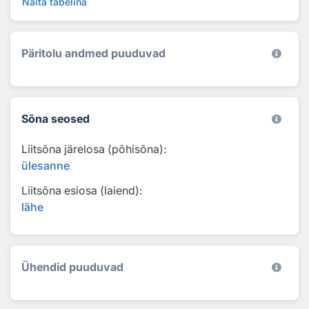
Näita tabelina
Päritolu andmed puuduvad
Sõna seosed
Liitsõna järelosa (põhisõna):
ülesanne
Liitsõna esiosa (laiend):
lähe
Ühendid puuduvad