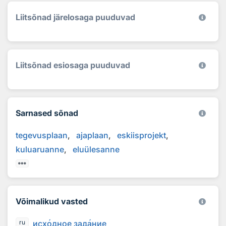
Liitsõnad järelosaga puuduvad
Liitsõnad esiosaga puuduvad
Sarnased sõnad
tegevusplaan
ajaplaan
eskiisprojekt
kuluaruanne
eluülesanne
Võimalikud vasted
исх
о
дное зад
а
ние
ru