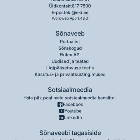
Üldkontakt
617 7500
E-post
eki@eki.ee
Wordweb App 1.48.0
Sõnaveeb
Portaalist
Sõnakogud
Ekilex API
Uudised ja teated
Ligipääsetavuse teatis
Kasutus- ja privaatsustingimused
Sotsiaalmeedia
Hoia pilk peal meie sotsiaalmeedia kanalitel.
Facebook
Youtube
LinkedIn
Sõnaveebi tagasiside