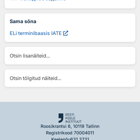
Sama sõna
ELi terminibaasis IATE
Otsin lisanäiteid...
Otsin tõlgitud näiteid...
Roosikrantsi 6, 10119 Tallinn
Registrikood 70004011
Keelenõu
631 3731