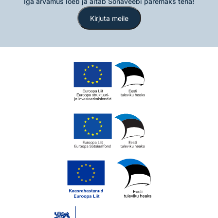
Iga arvamus loeb ja aitab Sõnaveebi paremaks teha!
Kirjuta meile