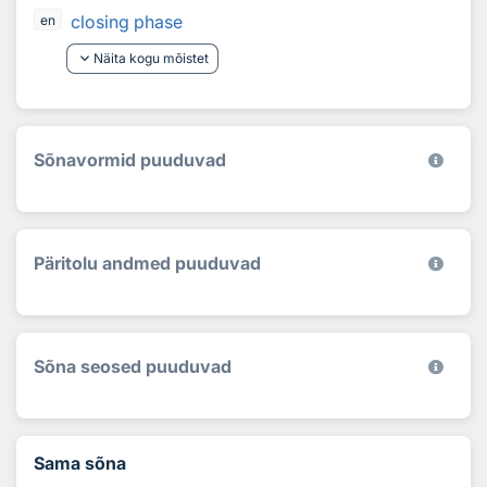
closing phase
en
keyboard_arrow_down
Näita kogu mõistet
Sõnavormid puuduvad
Päritolu andmed puuduvad
Sõna seosed puuduvad
Sama sõna