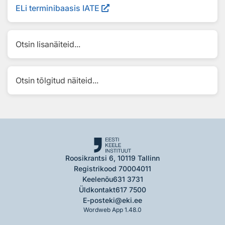
ELi terminibaasis IATE
Otsin lisanäiteid...
Otsin tõlgitud näiteid...
Roosikrantsi 6, 10119 Tallinn
Registrikood 70004011
Keelenõu
631 3731
Üldkontakt
617 7500
E-post
eki@eki.ee
Wordweb App 1.48.0