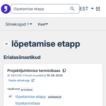
Otsingu juurde
Põhisisu juurde
search
apps
EST
Sõnakogud
Keel
1
lõpetamise etapp
et
Erialasõnastikud
content_copy
Projektijuhtimise terminibaas
ID
585348
Viimati muudetud
10.06.2024
Vaata sõnakogu
Valdkond
protsess
lõpetamise etapp
et
eelistatud
lõpetamisfaas