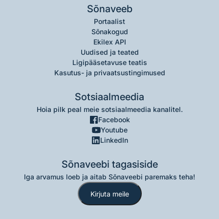
Sõnaveeb
Portaalist
Sõnakogud
Ekilex API
Uudised ja teated
Ligipääsetavuse teatis
Kasutus- ja privaatsustingimused
Sotsiaalmeedia
Hoia pilk peal meie sotsiaalmeedia kanalitel.
Facebook
Youtube
LinkedIn
Sõnaveebi tagasiside
Iga arvamus loeb ja aitab Sõnaveebi paremaks teha!
Kirjuta meile