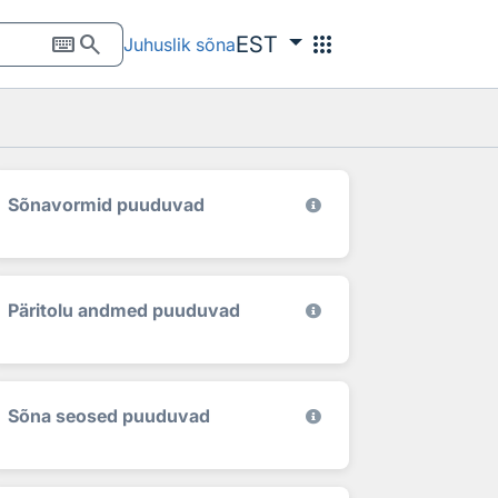
keyboard
search
apps
EST
Juhuslik sõna
Sõnavormid puuduvad
Päritolu andmed puuduvad
Sõna seosed puuduvad