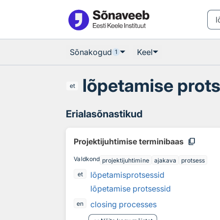
Otsingu juurde
Põhisisu juurde
Sõnakogud
Keel
1
lõpetamise prot
et
Erialasõnastikud
content_copy
Projektijuhtimise terminibaas
Valdkond
projektijuhtimine
ajakava
protsess
lõpetamisprotsessid
et
lõpetamise protsessid
closing processes
en