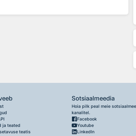
veeb
Sotsiaalmeedia
st
Hoia pilk peal meie sotsiaalme
gud
kanalitel.
API
Facebook
 ja teated
Youtube
setavuse teatis
LinkedIn