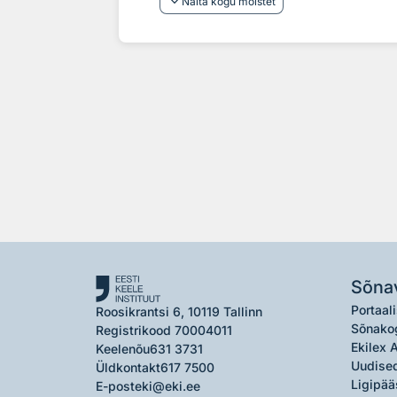
keyboard_arrow_down
Näita kogu mõistet
Sõna
Portaali
Roosikrantsi 6, 10119 Tallinn
Sõnako
Registrikood 70004011
Ekilex 
Keelenõu
631 3731
Uudised
Üldkontakt
617 7500
Ligipää
E-post
eki@eki.ee