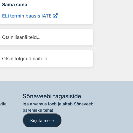
Sama sõna
ELi terminibaasis IATE
Otsin lisanäiteid...
Otsin tõlgitud näiteid...
Sõnaveebi tagasiside
edia
Iga arvamus loeb ja aitab Sõnaveebi
paremaks teha!
Kirjuta meile