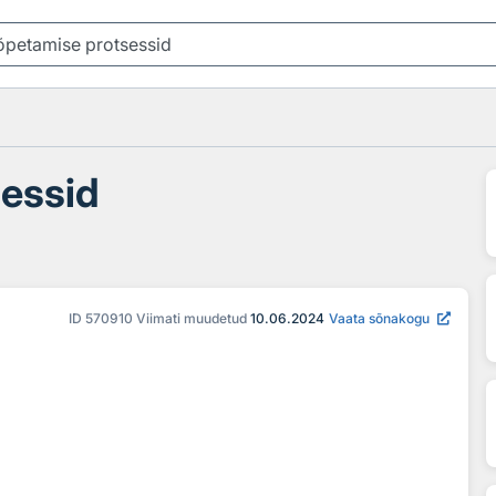
sessid
ID
570910
Viimati muudetud
10.06.2024
Vaata sõnakogu