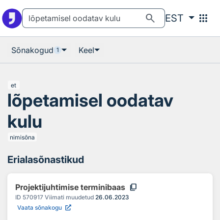
Otsingu juurde
Põhisisu juurde
search
apps
EST
Sõnakogud
Keel
1
et
lõpetamisel oodatav
kulu
nimisõna
Erialasõnastikud
content_copy
Projektijuhtimise terminibaas
ID
570917
Viimati muudetud
26.06.2023
Vaata sõnakogu