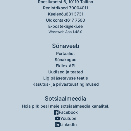
Roosikrantsi 6, 10119 Tallinn
Registrikood 70004011
Keelenõu
631 3731
Üldkontakt
617 7500
E-post
eki@eki.ee
Wordweb App 1.48.0
Sõnaveeb
Portaalist
Sõnakogud
Ekilex API
Uudised ja teated
Ligipääsetavuse teatis
Kasutus- ja privaatsustingimused
Sotsiaalmeedia
Hoia pilk peal meie sotsiaalmeedia kanalitel.
Facebook
Youtube
LinkedIn