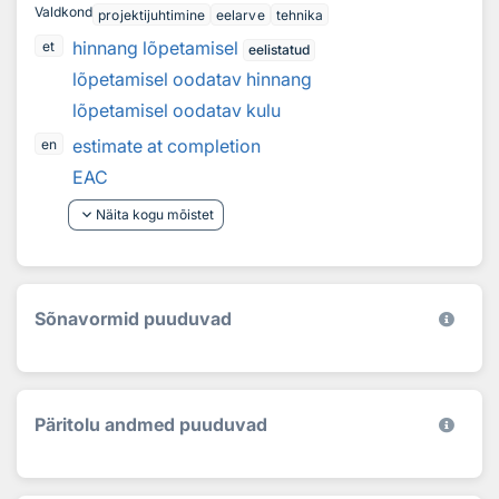
Valdkond
projektijuhtimine
eelarve
tehnika
hinnang lõpetamisel
et
eelistatud
lõpetamisel oodatav hinnang
lõpetamisel oodatav kulu
estimate at completion
en
EAC
keyboard_arrow_down
Näita kogu mõistet
Sõnavormid puuduvad
Päritolu andmed puuduvad