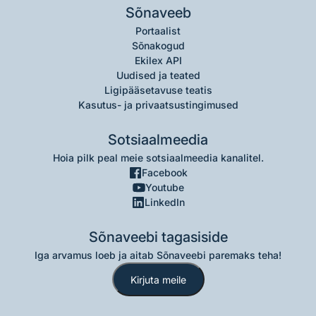
Sõnaveeb
Portaalist
Sõnakogud
Ekilex API
Uudised ja teated
Ligipääsetavuse teatis
Kasutus- ja privaatsustingimused
Sotsiaalmeedia
Hoia pilk peal meie sotsiaalmeedia kanalitel.
Facebook
Youtube
LinkedIn
Sõnaveebi tagasiside
Iga arvamus loeb ja aitab Sõnaveebi paremaks teha!
Kirjuta meile