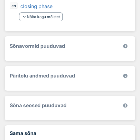
closing phase
en
keyboard_arrow_down
Näita kogu mõistet
Sõnavormid puuduvad
Päritolu andmed puuduvad
Sõna seosed puuduvad
Sama sõna