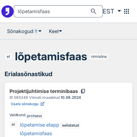
Otsingu juurde
Põhisisu juurde
search
apps
EST
Sõnakogud
Keel
1
lõpetamisfaas
et
nimisõna
Erialasõnastikud
content_copy
Projektijuhtimise terminibaas
ID
585348
Viimati muudetud
10.06.2024
Vaata sõnakogu
Valdkond
protsess
lõpetamise etapp
et
eelistatud
lõpetamisfaas