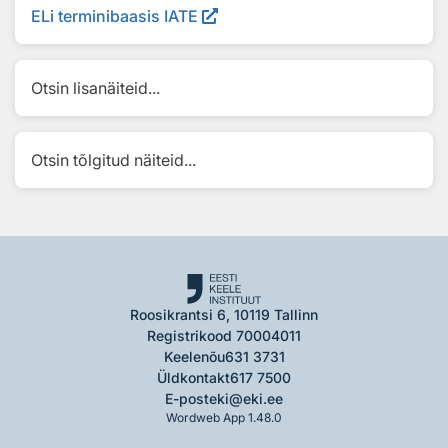
ELi terminibaasis IATE
Otsin lisanäiteid...
Otsin tõlgitud näiteid...
Roosikrantsi 6, 10119 Tallinn
Registrikood 70004011
Keelenõu
631 3731
Üldkontakt
617 7500
E-post
eki@eki.ee
Wordweb App 1.48.0