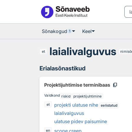
Otsingu juurde
Põhisisu juurde
Sõnakogud
Keel
1
laialivalguvus
et
nimisõ
Erialasõnastikud
content_copy
Projektijuhtimise terminibaas
Valdkond
riskid
projektijuhtimine
projekti ulatuse nihe
et
eelistatud
laialivalguvus
ulatuse pidev paisumine
scope creep
en