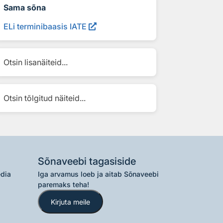
Sama sõna
ELi terminibaasis IATE
Otsin lisanäiteid...
Otsin tõlgitud näiteid...
Sõnaveebi tagasiside
edia
Iga arvamus loeb ja aitab Sõnaveebi
paremaks teha!
Kirjuta meile