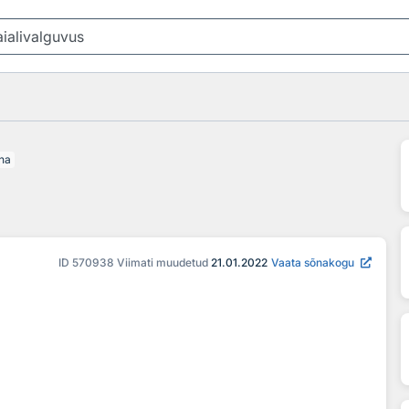
na
ID
570938
Viimati muudetud
21.01.2022
Vaata sõnakogu