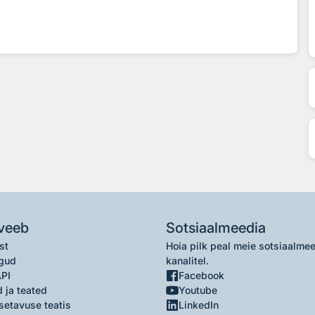
veeb
Sotsiaalmeedia
st
Hoia pilk peal meie sotsiaalme
gud
kanalitel.
API
Facebook
 ja teated
Youtube
setavuse teatis
LinkedIn