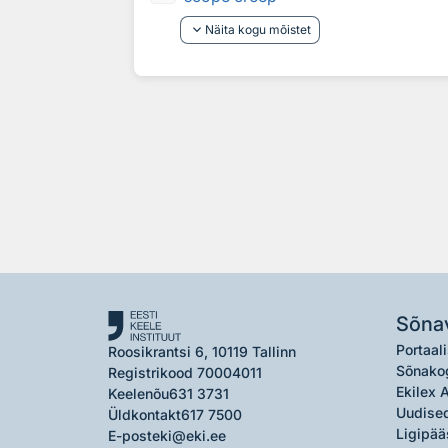
keyboard_arrow_down
Näita kogu mõistet
Sõna
Portaali
Roosikrantsi 6, 10119 Tallinn
Sõnako
Registrikood 70004011
Ekilex 
Keelenõu
631 3731
Uudised
Üldkontakt
617 7500
Ligipää
E-post
eki@eki.ee