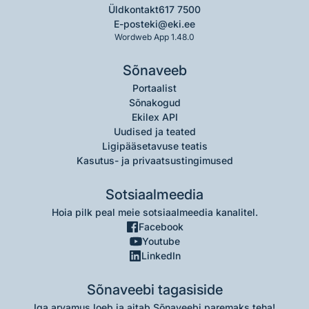
Üldkontakt
617 7500
E-post
eki@eki.ee
Wordweb App 1.48.0
Sõnaveeb
Portaalist
Sõnakogud
Ekilex API
Uudised ja teated
Ligipääsetavuse teatis
Kasutus- ja privaatsustingimused
Sotsiaalmeedia
Hoia pilk peal meie sotsiaalmeedia kanalitel.
Facebook
Youtube
LinkedIn
Sõnaveebi tagasiside
Iga arvamus loeb ja aitab Sõnaveebi paremaks teha!