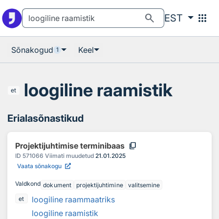
Otsingu juurde
Põhisisu juurde
search
apps
EST
Sõnakogud
Keel
1
loogiline raamistik
et
Erialasõnastikud
content_copy
Projektijuhtimise terminibaas
ID
571066
Viimati muudetud
21.01.2025
Vaata sõnakogu
Valdkond
dokument
projektijuhtimine
valitsemine
loogiline raammaatriks
et
loogiline raamistik