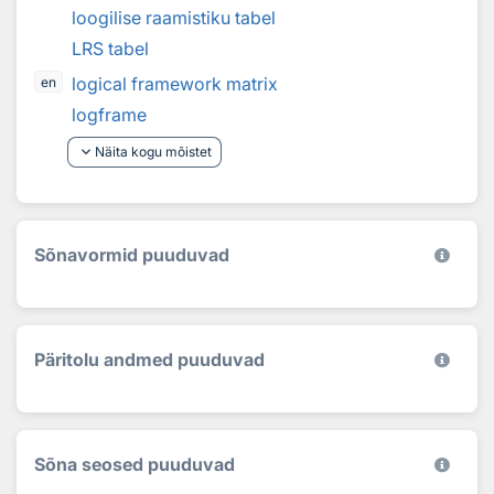
loogilise raamistiku tabel
LRS tabel
logical framework matrix
en
logframe
keyboard_arrow_down
Näita kogu mõistet
Sõnavormid puuduvad
Päritolu andmed puuduvad
Sõna seosed puuduvad