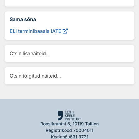
Sama sõna
ELi terminibaasis IATE
Otsin lisanäiteid...
Otsin tõlgitud näiteid...
Roosikrantsi 6, 10119 Tallinn
Registrikood 70004011
Keelenõu
631 3731