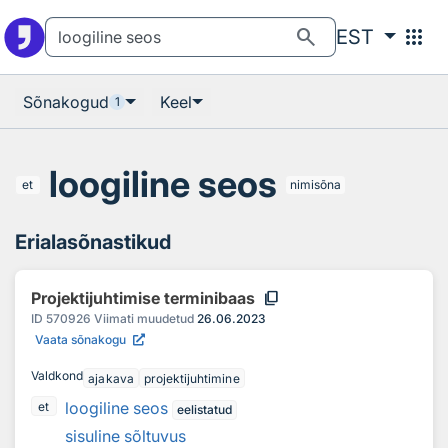
Otsingu juurde
Põhisisu juurde
search
apps
EST
Sõnakogud
Keel
1
loogiline seos
et
nimisõna
Erialasõnastikud
content_copy
Projektijuhtimise terminibaas
ID
570926
Viimati muudetud
26.06.2023
Vaata sõnakogu
Valdkond
ajakava
projektijuhtimine
loogiline seos
et
eelistatud
sisuline sõltuvus