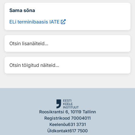
Sama sõna
ELi terminibaasis IATE
Otsin lisanäiteid...
Otsin tõlgitud näiteid...
Roosikrantsi 6, 10119 Tallinn
Registrikood 70004011
Keelenõu
631 3731
Üldkontakt
617 7500