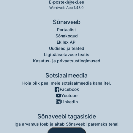
E-post
eki@eki.ee
Wordweb App 1.48.0
Sõnaveeb
Portaalist
Sõnakogud
Ekilex API
Uudised ja teated
Ligipääsetavuse teatis
Kasutus- ja privaatsustingimused
Sotsiaalmeedia
Hoia pilk peal meie sotsiaalmeedia kanalitel.
Facebook
Youtube
LinkedIn
Sõnaveebi tagasiside
Iga arvamus loeb ja aitab Sõnaveebi paremaks teha!