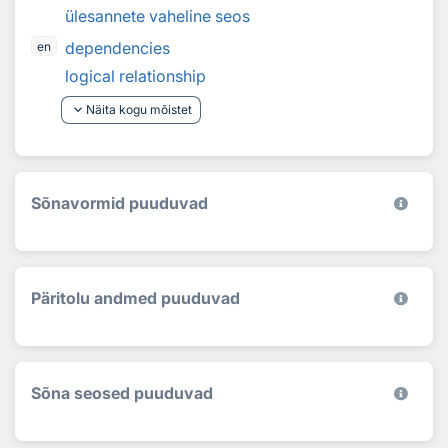
ülesannete vaheline seos
dependencies
en
logical relationship
keyboard_arrow_down
Näita kogu mõistet
Sõnavormid puuduvad
Päritolu andmed puuduvad
Sõna seosed puuduvad