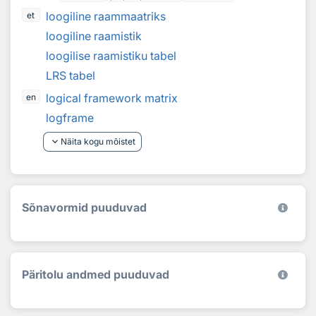
loogiline raammaatriks
et
loogiline raamistik
loogilise raamistiku tabel
LRS tabel
logical framework matrix
en
logframe
keyboard_arrow_down
Näita kogu mõistet
Sõnavormid puuduvad
Päritolu andmed puuduvad