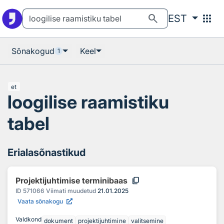
Otsingu juurde
Põhisisu juurde
search
apps
EST
Sõnakogud
Keel
1
et
loogilise raamistiku
tabel
Erialasõnastikud
content_copy
Projektijuhtimise terminibaas
ID
571066
Viimati muudetud
21.01.2025
Vaata sõnakogu
Valdkond
dokument
projektijuhtimine
valitsemine