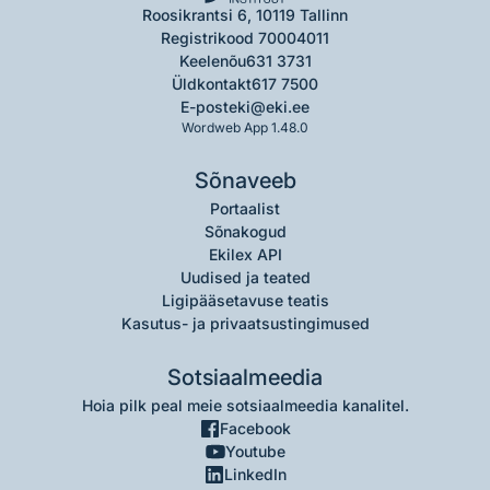
Roosikrantsi 6, 10119 Tallinn
Registrikood 70004011
Keelenõu
631 3731
Üldkontakt
617 7500
E-post
eki@eki.ee
Wordweb App 1.48.0
Sõnaveeb
Portaalist
Sõnakogud
Ekilex API
Uudised ja teated
Ligipääsetavuse teatis
Kasutus- ja privaatsustingimused
Sotsiaalmeedia
Hoia pilk peal meie sotsiaalmeedia kanalitel.
Facebook
Youtube
LinkedIn