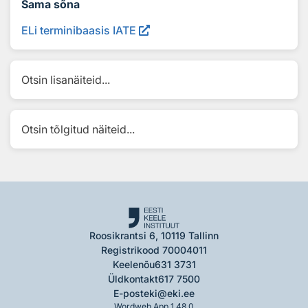
Sama sõna
ELi terminibaasis IATE
Otsin lisanäiteid...
Otsin tõlgitud näiteid...
Roosikrantsi 6, 10119 Tallinn
Registrikood 70004011
Keelenõu
631 3731
Üldkontakt
617 7500
E-post
eki@eki.ee
Wordweb App 1.48.0