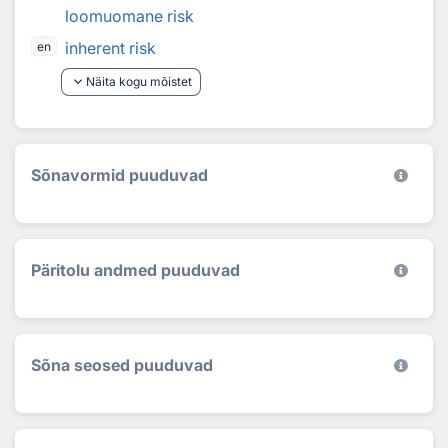
loomuomane risk
inherent risk
en
keyboard_arrow_down
Näita kogu mõistet
Sõnavormid puuduvad
Päritolu andmed puuduvad
Sõna seosed puuduvad