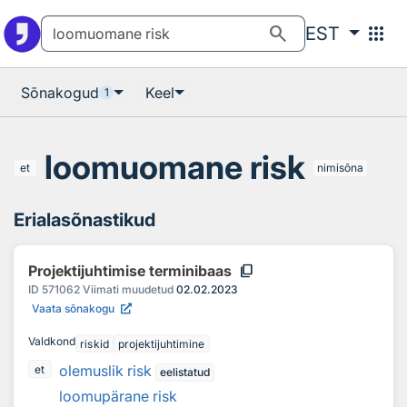
Otsingu juurde
Põhisisu juurde
search
apps
EST
Sõnakogud
Keel
1
loomuomane risk
et
nimisõna
Erialasõnastikud
content_copy
Projektijuhtimise terminibaas
ID
571062
Viimati muudetud
02.02.2023
Vaata sõnakogu
Valdkond
riskid
projektijuhtimine
olemuslik risk
et
eelistatud
loomupärane risk