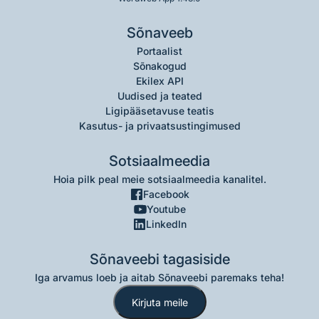
Sõnaveeb
Portaalist
Sõnakogud
Ekilex API
Uudised ja teated
Ligipääsetavuse teatis
Kasutus- ja privaatsustingimused
Sotsiaalmeedia
Hoia pilk peal meie sotsiaalmeedia kanalitel.
Facebook
Youtube
LinkedIn
Sõnaveebi tagasiside
Iga arvamus loeb ja aitab Sõnaveebi paremaks teha!
Kirjuta meile