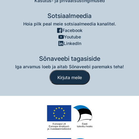
Kasutus- ja privaatsustingimused
Sotsiaalmeedia
Hoia pilk peal meie sotsiaalmeedia kanalitel.
Facebook
Youtube
LinkedIn
Sõnaveebi tagasiside
Iga arvamus loeb ja aitab Sõnaveebi paremaks teha!
Kirjuta meile