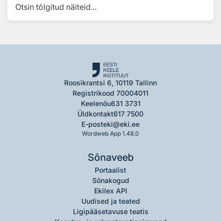
Otsin tõlgitud näiteid...
Roosikrantsi 6, 10119 Tallinn
Registrikood 70004011
Keelenõu
631 3731
Üldkontakt
617 7500
E-post
eki@eki.ee
Wordweb App 1.48.0
Sõnaveeb
Portaalist
Sõnakogud
Ekilex API
Uudised ja teated
Ligipääsetavuse teatis