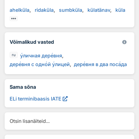
ahelküla
ridaküla
sumbküla
külatänav
küla
Võimalikud vasted
у
личная дер
е
вня
ru
дер
е
вня с одн
о
й
у
лицей
дер
е
вня в два пос
а
да
Sama sõna
ELi terminibaasis IATE
Otsin lisanäiteid...