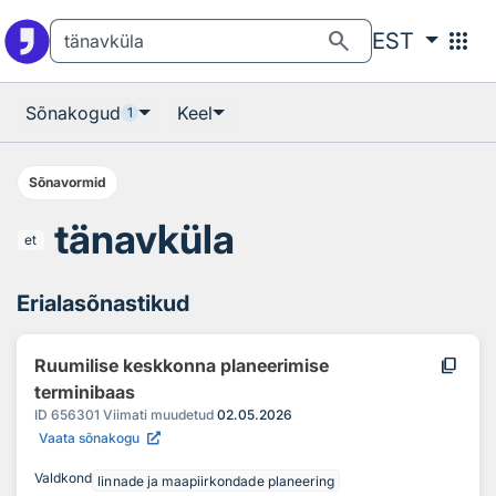
Otsingu juurde
Põhisisu juurde
search
apps
EST
Sõnakogud
Keel
1
Sõnavormid
tänavküla
et
Erialasõnastikud
content_copy
Ruumilise keskkonna planeerimise
terminibaas
ID
656301
Viimati muudetud
02.05.2026
Vaata sõnakogu
Valdkond
linnade ja maapiirkondade planeering