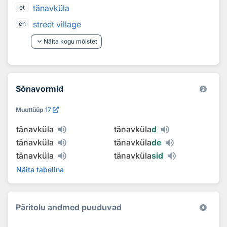
tänavküla
et
street village
en
keyboard_arrow_down
Näita kogu mõistet
Sõnavormid
Muuttüüp
17
tänavküla
tänavküla
d
tänavküla
tänavküla
de
tänavküla
tänavküla
sid
Näita tabelina
Päritolu andmed puuduvad