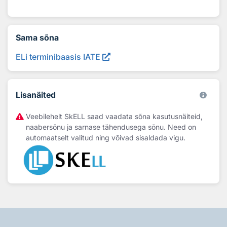
Sama sõna
ELi terminibaasis IATE
Lisanäited
Veebilehelt SkELL saad vaadata sõna kasutusnäiteid,
naabersõnu ja sarnase tähendusega sõnu. Need on
automaatselt valitud ning võivad sisaldada vigu.