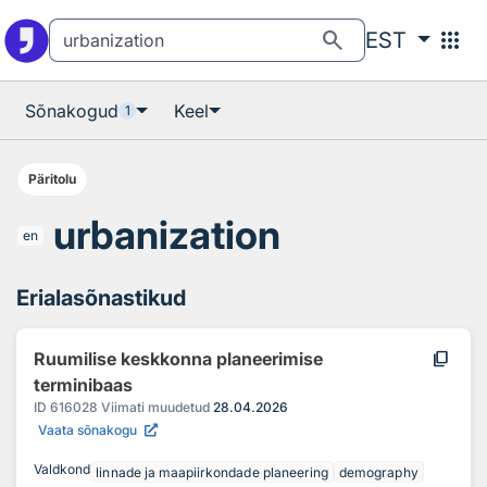
Otsingu juurde
Põhisisu juurde
search
apps
EST
Sõnakogud
Keel
1
Päritolu
urbanization
en
Erialasõnastikud
content_copy
Ruumilise keskkonna planeerimise
terminibaas
ID
616028
Viimati muudetud
28.04.2026
Vaata sõnakogu
Valdkond
linnade ja maapiirkondade planeering
demography