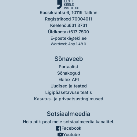
Roosikrantsi 6, 10119 Tallinn
Registrikood 70004011
Keelenõu
631 3731
Üldkontakt
617 7500
E-post
eki@eki.ee
Wordweb App 1.48.0
Sõnaveeb
Portaalist
Sõnakogud
Ekilex API
Uudised ja teated
Ligipääsetavuse teatis
Kasutus- ja privaatsustingimused
Sotsiaalmeedia
Hoia pilk peal meie sotsiaalmeedia kanalitel.
Facebook
Youtube