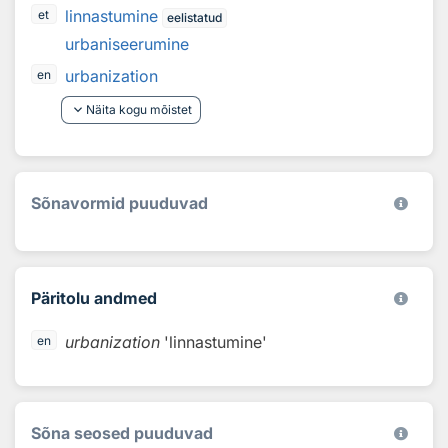
linnastumine
et
eelistatud
urbaniseerumine
urbanization
en
keyboard_arrow_down
Näita kogu mõistet
Sõnavormid puuduvad
Päritolu andmed
urbanization
'linnastumine'
en
Sõna seosed puuduvad