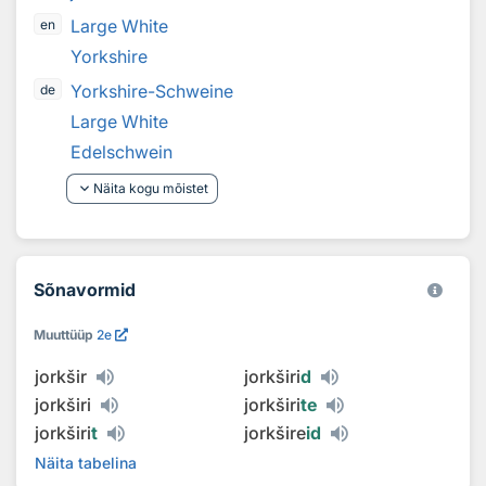
Large White
en
Yorkshire
Yorkshire-Schweine
de
Large White
Edelschwein
keyboard_arrow_down
Näita kogu mõistet
Sõnavormid
Muuttüüp
2e
jorkšir
jorkširi
d
jorkširi
jorkširi
te
jorkširi
t
jorkšire
id
Näita tabelina