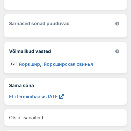
Sarnased sõnad puuduvad
Võimalikud vasted
йоркш
и
р
йоркш
и
рская свинь
я
ru
Sama sõna
ELi terminibaasis IATE
Otsin lisanäiteid...