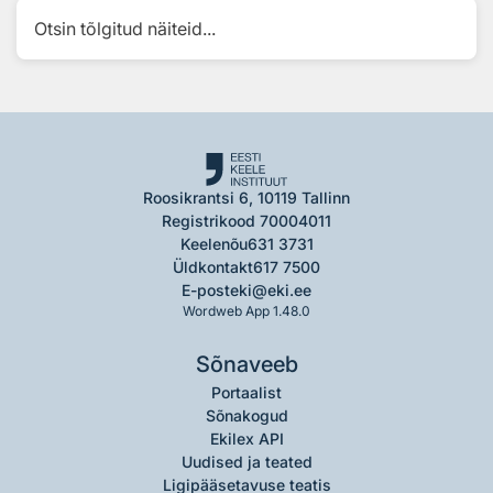
Otsin tõlgitud näiteid...
Roosikrantsi 6, 10119 Tallinn
Registrikood 70004011
Keelenõu
631 3731
Üldkontakt
617 7500
E-post
eki@eki.ee
Wordweb App 1.48.0
Sõnaveeb
Portaalist
Sõnakogud
Ekilex API
Uudised ja teated
Ligipääsetavuse teatis