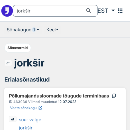
Otsingu juurde
Põhisisu juurde
search
apps
EST
Sõnakogud
Keel
1
Sõnavormid
jorkšir
et
Erialasõnastikud
content_copy
Põllumajandusloomade tõugude terminibaas
ID
463036
Viimati muudetud
12.07.2023
Vaata sõnakogu
suur valge
et
jorkšir