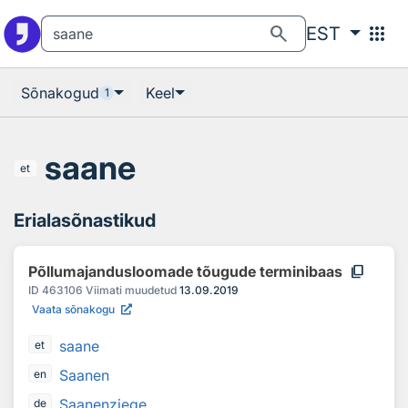
Otsingu juurde
Põhisisu juurde
search
apps
EST
Sõnakogud
Keel
1
saane
et
Erialasõnastikud
content_copy
Põllumajandusloomade tõugude terminibaas
ID
463106
Viimati muudetud
13.09.2019
Vaata sõnakogu
saane
et
Saanen
en
Saanenziege
de