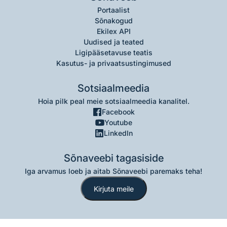
Portaalist
Sõnakogud
Ekilex API
Uudised ja teated
Ligipääsetavuse teatis
Kasutus- ja privaatsustingimused
Sotsiaalmeedia
Hoia pilk peal meie sotsiaalmeedia kanalitel.
Facebook
Youtube
LinkedIn
Sõnaveebi tagasiside
Iga arvamus loeb ja aitab Sõnaveebi paremaks teha!
Kirjuta meile