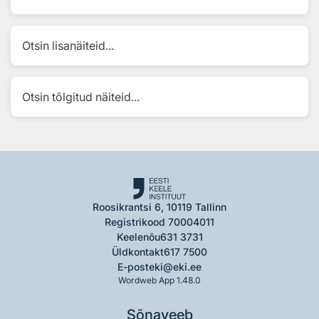
Otsin lisanäiteid...
Otsin tõlgitud näiteid...
Roosikrantsi 6, 10119 Tallinn
Registrikood 70004011
Keelenõu
631 3731
Üldkontakt
617 7500
E-post
eki@eki.ee
Wordweb App 1.48.0
Sõnaveeb