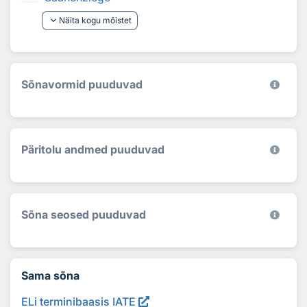
keyboard_arrow_down
Näita kogu mõistet
Sõnavormid puuduvad
Päritolu andmed puuduvad
Sõna seosed puuduvad
Sama sõna
ELi terminibaasis IATE