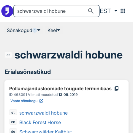
Otsingu juurde
Põhisisu juurde
search
apps
EST
Sõnakogud
Keel
1
schwarzwaldi hobune
et
Erialasõnastikud
content_copy
Põllumajandusloomade tõugude terminibaas
ID
463091
Viimati muudetud
13.09.2019
Vaata sõnakogu
schwarzwaldi hobune
et
Black Forest Horse
en
Schwarzwälder Kaltblut
de