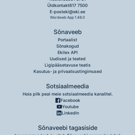
Üldkontakt
617 7500
E-post
eki@eki.ee
Wordweb App 1.48.0
Sõnaveeb
Portaalist
Sõnakogud
Ekilex API
Uudised ja teated
Ligipääsetavuse teatis
Kasutus- ja privaatsustingimused
Sotsiaalmeedia
Hoia pilk peal meie sotsiaalmeedia kanalitel.
Facebook
Youtube
LinkedIn
Sõnaveebi tagasiside