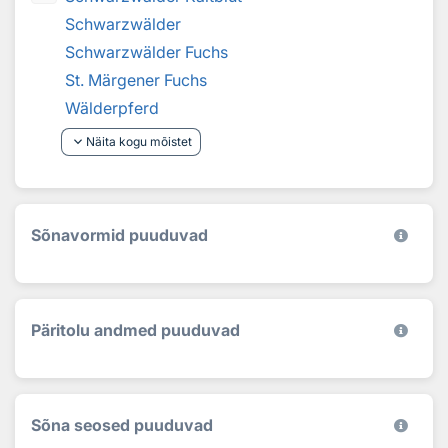
Schwarzwälder
Schwarzwälder Fuchs
St. Märgener Fuchs
Wälderpferd
keyboard_arrow_down
Näita kogu mõistet
Sõnavormid puuduvad
Päritolu andmed puuduvad
Sõna seosed puuduvad