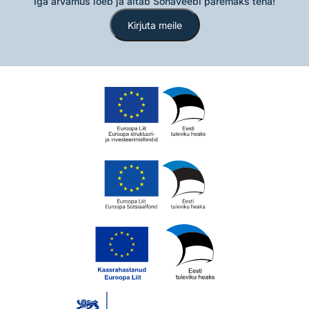
Iga arvamus loeb ja aitab Sõnaveebi paremaks teha!
Kirjuta meile