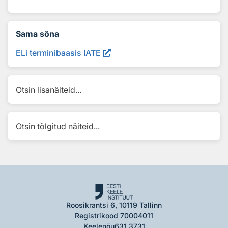
Sama sõna
ELi terminibaasis IATE
Otsin lisanäiteid...
Otsin tõlgitud näiteid...
Roosikrantsi 6, 10119 Tallinn
Registrikood 70004011
Keelenõu
631 3731