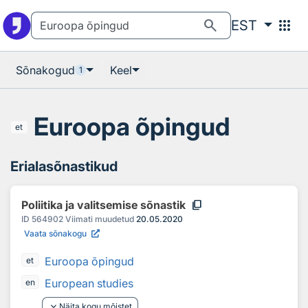
Otsingu juurde
Põhisisu juurde
search
apps
EST
Sõnakogud
Keel
1
Euroopa õpingud
et
Erialasõnastikud
content_copy
Poliitika ja valitsemise sõnastik
ID
564902
Viimati muudetud
20.05.2020
Vaata sõnakogu
Euroopa õpingud
et
European studies
en
keyboard_arrow_down
Näita kogu mõistet