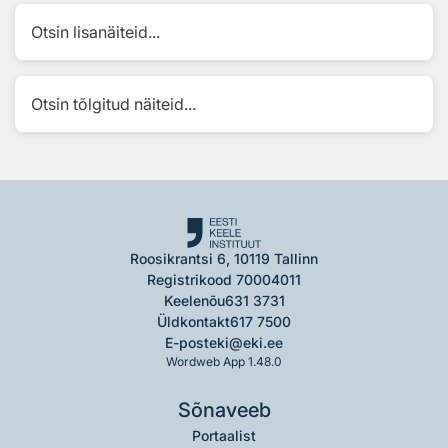
Otsin lisanäiteid...
Otsin tõlgitud näiteid...
Roosikrantsi 6, 10119 Tallinn
Registrikood 70004011
Keelenõu
631 3731
Üldkontakt
617 7500
E-post
eki@eki.ee
Wordweb App 1.48.0
Sõnaveeb
Portaalist