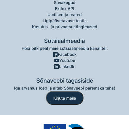
Sõnakogud
Ekilex API
Uudised ja teated
Ligipääsetavuse teatis
Kasutus- ja privaatsustingimused
Sotsiaalmeedia
Hoia pilk peal meie sotsiaalmeedia kanalitel.
Facebook
Youtube
LinkedIn
Sõnaveebi tagasiside
Iga arvamus loeb ja aitab Sõnaveebi paremaks teha!
Kirjuta meile