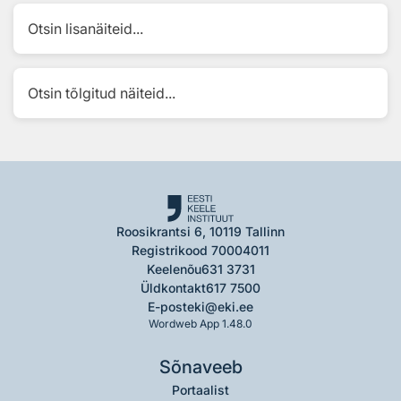
Otsin lisanäiteid...
Otsin tõlgitud näiteid...
Roosikrantsi 6, 10119 Tallinn
Registrikood 70004011
Keelenõu
631 3731
Üldkontakt
617 7500
E-post
eki@eki.ee
Wordweb App 1.48.0
Sõnaveeb
Portaalist