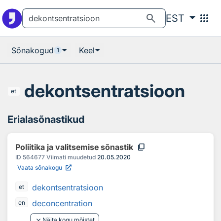
Otsingu juurde
Põhisisu juurde
search
apps
EST
Sõnakogud
Keel
1
dekontsentratsioon
et
Erialasõnastikud
content_copy
Poliitika ja valitsemise sõnastik
ID
564677
Viimati muudetud
20.05.2020
Vaata sõnakogu
dekontsentratsioon
et
deconcentration
en
keyboard_arrow_down
Näita kogu mõistet