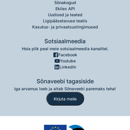
Sõnakogud
Ekilex API
Uudised ja teated
Ligipääsetavuse teatis
Kasutus- ja privaatsustingimused
Sotsiaalmeedia
Hoia pilk peal meie sotsiaalmeedia kanalitel.
Facebook
Youtube
LinkedIn
Sõnaveebi tagasiside
Iga arvamus loeb ja aitab Sõnaveebi paremaks teha!
Kirjuta meile