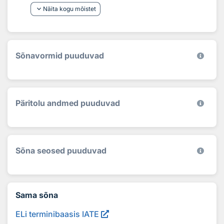
keyboard_arrow_down
Näita kogu mõistet
Sõnavormid puuduvad
Päritolu andmed puuduvad
Sõna seosed puuduvad
Sama sõna
ELi terminibaasis IATE