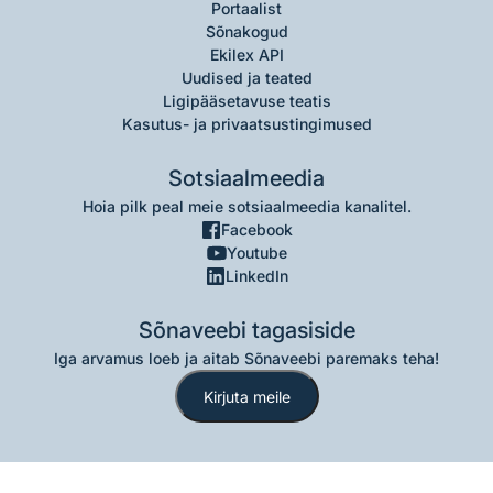
Portaalist
Sõnakogud
Ekilex API
Uudised ja teated
Ligipääsetavuse teatis
Kasutus- ja privaatsustingimused
Sotsiaalmeedia
Hoia pilk peal meie sotsiaalmeedia kanalitel.
Facebook
Youtube
LinkedIn
Sõnaveebi tagasiside
Iga arvamus loeb ja aitab Sõnaveebi paremaks teha!
Kirjuta meile