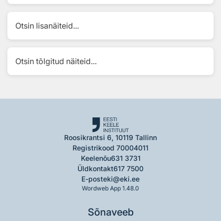
Otsin lisanäiteid...
Otsin tõlgitud näiteid...
Roosikrantsi 6, 10119 Tallinn
Registrikood 70004011
Keelenõu
631 3731
Üldkontakt
617 7500
E-post
eki@eki.ee
Wordweb App 1.48.0
Sõnaveeb