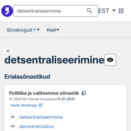
Otsingu juurde
Põhisisu juurde
search
apps
EST
Sõnakogud
Keel
1
et
detsentraliseerimine
visibility
Erialasõnastikud
content_copy
Poliitika ja valitsemise sõnastik
ID
564729
Viimati muudetud
11.01.2021
Vaata sõnakogu
detsentraliseerimine
et
decentralization
en