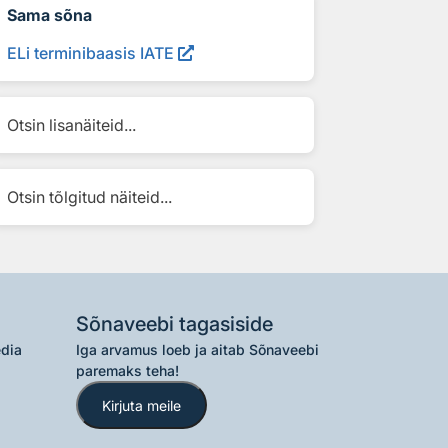
Sama sõna
ELi terminibaasis IATE
Otsin lisanäiteid...
Otsin tõlgitud näiteid...
Sõnaveebi tagasiside
edia
Iga arvamus loeb ja aitab Sõnaveebi
paremaks teha!
Kirjuta meile