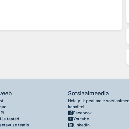
veeb
Sotsiaalmeedia
st
Hoia pilk peal meie sotsiaalme
gud
kanalitel.
API
Facebook
 ja teated
Youtube
setavuse teatis
LinkedIn