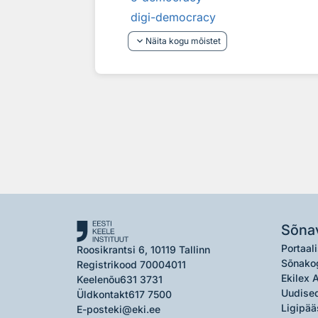
digi-democracy
keyboard_arrow_down
Näita kogu mõistet
Sõna
Portaali
Roosikrantsi 6, 10119 Tallinn
Sõnako
Registrikood 70004011
Ekilex 
Keelenõu
631 3731
Uudised
Üldkontakt
617 7500
Ligipää
E-post
eki@eki.ee