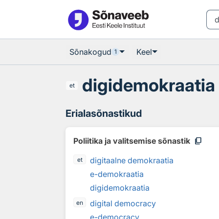
Otsingu juurde
Põhisisu juurde
Sõnakogud
Keel
1
digidemokraatia
et
Erialasõnastikud
content_copy
Poliitika ja valitsemise sõnastik
digitaalne demokraatia
et
e-demokraatia
digidemokraatia
digital democracy
en
e-democracy