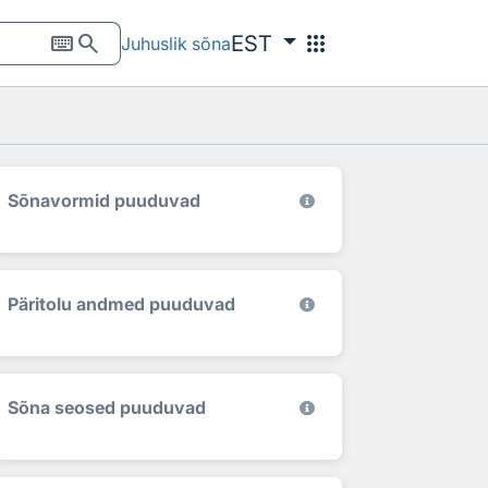
keyboard
search
apps
EST
Juhuslik sõna
Sõnavormid puuduvad
Päritolu andmed puuduvad
Sõna seosed puuduvad