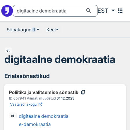
Otsingu juurde
Põhisisu juurde
search
apps
EST
Sõnakogud
Keel
1
et
digitaalne demokraatia
Erialasõnastikud
content_copy
Poliitika ja valitsemise sõnastik
ID
657941
Viimati muudetud
31.12.2023
Vaata sõnakogu
digitaalne demokraatia
et
e-demokraatia