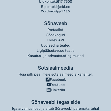
Üldkontakt
617 7500
E-post
eki@eki.ee
Wordweb App 1.48.0
Sõnaveeb
Portaalist
Sõnakogud
Ekilex API
Uudised ja teated
Ligipääsetavuse teatis
Kasutus- ja privaatsustingimused
Sotsiaalmeedia
Hoia pilk peal meie sotsiaalmeedia kanalitel.
Facebook
Youtube
LinkedIn
Sõnaveebi tagasiside
Iga arvamus loeb ja aitab Sõnaveebi paremaks teha!