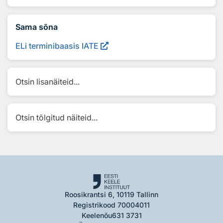
Sama sõna
ELi terminibaasis IATE
Otsin lisanäiteid...
Otsin tõlgitud näiteid...
Roosikrantsi 6, 10119 Tallinn
Registrikood 70004011
Keelenõu
631 3731