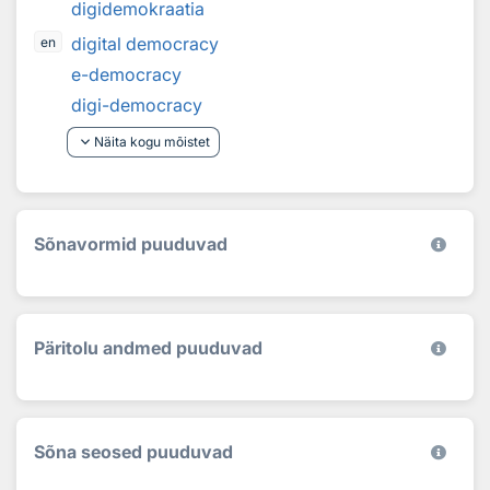
digidemokraatia
digital democracy
en
e-democracy
digi-democracy
keyboard_arrow_down
Näita kogu mõistet
Sõnavormid puuduvad
Päritolu andmed puuduvad
Sõna seosed puuduvad