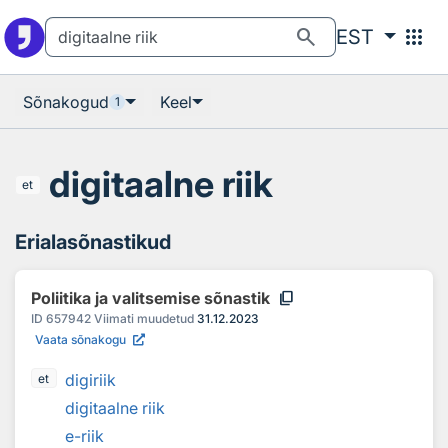
Otsingu juurde
Põhisisu juurde
search
apps
EST
Sõnakogud
Keel
1
digitaalne riik
et
Erialasõnastikud
content_copy
Poliitika ja valitsemise sõnastik
ID
657942
Viimati muudetud
31.12.2023
Vaata sõnakogu
digiriik
et
digitaalne riik
e-riik