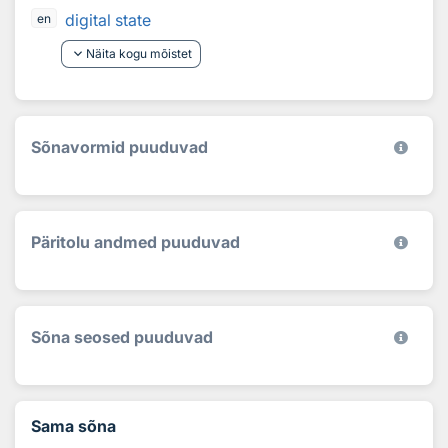
digital state
en
keyboard_arrow_down
Näita kogu mõistet
Sõnavormid puuduvad
Päritolu andmed puuduvad
Sõna seosed puuduvad
Sama sõna