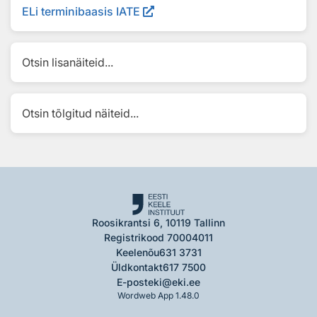
ELi terminibaasis IATE
Otsin lisanäiteid...
Otsin tõlgitud näiteid...
Roosikrantsi 6, 10119 Tallinn
Registrikood 70004011
Keelenõu
631 3731
Üldkontakt
617 7500
E-post
eki@eki.ee
Wordweb App 1.48.0