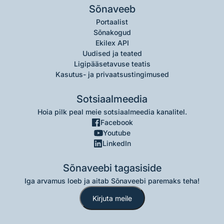
Sõnaveeb
Portaalist
Sõnakogud
Ekilex API
Uudised ja teated
Ligipääsetavuse teatis
Kasutus- ja privaatsustingimused
Sotsiaalmeedia
Hoia pilk peal meie sotsiaalmeedia kanalitel.
Facebook
Youtube
LinkedIn
Sõnaveebi tagasiside
Iga arvamus loeb ja aitab Sõnaveebi paremaks teha!
Kirjuta meile