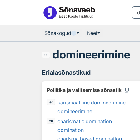
Otsingu juurde
Põhisisu juurde
Sõnakogud
Keel
1
domineerimine
et
Erialasõnastikud
content_copy
Poliitika ja valitsemise sõnastik
karismaatiline domineerimine
et
domineerimine
charismatic domination
en
domination
charisma based domination