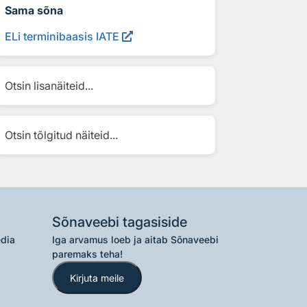
Sama sõna
ELi terminibaasis IATE
Otsin lisanäiteid...
Otsin tõlgitud näiteid...
Sõnaveebi tagasiside
edia
Iga arvamus loeb ja aitab Sõnaveebi
paremaks teha!
Kirjuta meile