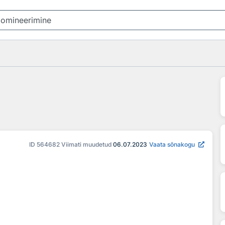
ID
564682
Viimati muudetud
06.07.2023
Vaata sõnakogu