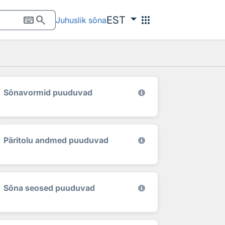
keyboard
search
apps
EST
Juhuslik sõna
Sõnavormid puuduvad
Päritolu andmed puuduvad
Sõna seosed puuduvad