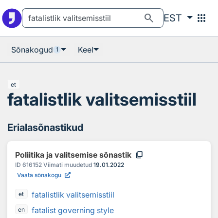
Otsingu juurde
Põhisisu juurde
search
apps
EST
Sõnakogud
Keel
1
et
fatalistlik valitsemisstiil
Erialasõnastikud
content_copy
Poliitika ja valitsemise sõnastik
ID
616152
Viimati muudetud
19.01.2022
Vaata sõnakogu
fatalistlik valitsemisstiil
et
fatalist governing style
en