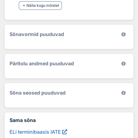
keyboard_arrow_down
Näita kogu mõistet
Sõnavormid puuduvad
Päritolu andmed puuduvad
Sõna seosed puuduvad
Sama sõna
ELi terminibaasis IATE