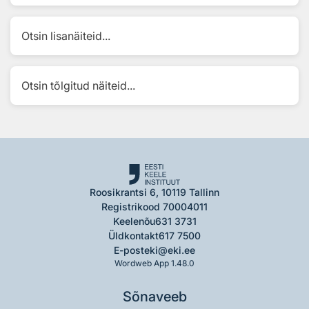
Otsin lisanäiteid...
Otsin tõlgitud näiteid...
Roosikrantsi 6, 10119 Tallinn
Registrikood 70004011
Keelenõu
631 3731
Üldkontakt
617 7500
E-post
eki@eki.ee
Wordweb App 1.48.0
Sõnaveeb