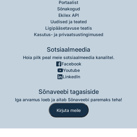
Portaalist
Sõnakogud
Ekilex API
Uudised ja teated
Ligipääsetavuse teatis
Kasutus- ja privaatsustingimused
Sotsiaalmeedia
Hoia pilk peal meie sotsiaalmeedia kanalitel.
Facebook
Youtube
LinkedIn
Sõnaveebi tagasiside
Iga arvamus loeb ja aitab Sõnaveebi paremaks teha!
Kirjuta meile