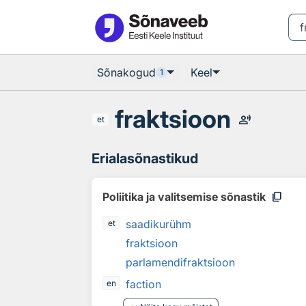
Otsingu juurde
Põhisisu juurde
Sõnakogud
Keel
1
fraktsioon
record_voice_over
et
Erialasõnastikud
content_copy
Poliitika ja valitsemise sõnastik
saadikurühm
et
fraktsioon
parlamendifraktsioon
faction
en