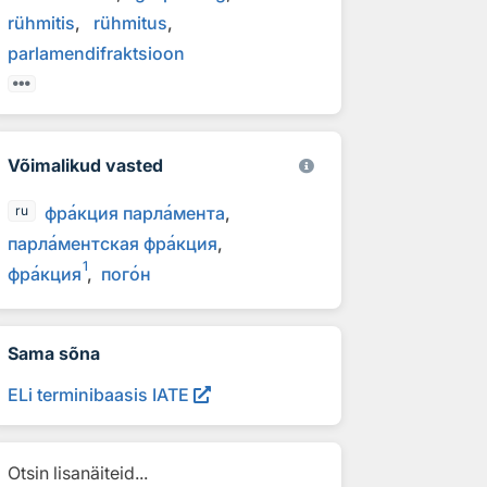
rühmitis
rühmitus
parlamendifraktsioon
Võimalikud vasted
фр
а
кция парл
а
мента
ru
парл
а
ментская фр
а
кция
1
фр
а
кция
пог
о
н
Sama sõna
ELi terminibaasis IATE
Otsin lisanäiteid...