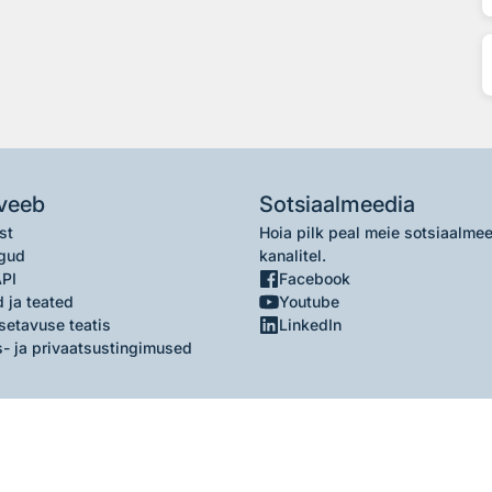
veeb
Sotsiaalmeedia
st
Hoia pilk peal meie sotsiaalme
gud
kanalitel.
API
Facebook
 ja teated
Youtube
setavuse teatis
LinkedIn
- ja privaatsustingimused