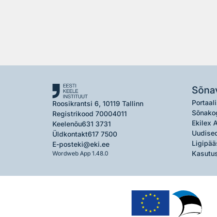
Sõna
Portaali
Roosikrantsi 6, 10119 Tallinn
Sõnako
Registrikood 70004011
Ekilex 
Keelenõu
631 3731
Uudised
Üldkontakt
617 7500
Ligipää
E-post
eki@eki.ee
Kasutus
Wordweb App 1.48.0