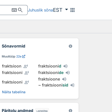
keyboard
search
apps
EST
Juhuslik sõna
Sõnavormid
Muuttüüp
22e
record_voice_over
fraktsioon
fraktsiooni
d
record_voice_over
fraktsiooni
fraktsiooni
de
fraktsioone
record_voice_over
fraktsiooni
~
fraktsiooni
sid
Näita tabelina
Päritolu andmed
laensõna