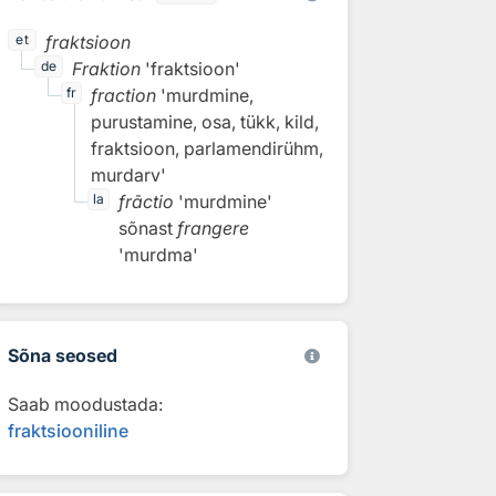
fraktsioon
et
Fraktion
'fraktsioon'
de
fraction
'murdmine,
fr
purustamine, osa, tükk, kild,
fraktsioon, parlamendirühm,
murdarv'
frāctio
'murdmine'
la
sõnast
frangere
'murdma'
Sõna seosed
Saab moodustada:
fraktsiooniline