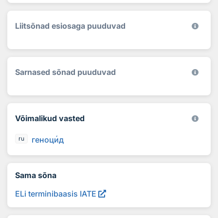
Liitsõnad esiosaga puuduvad
Sarnased sõnad puuduvad
Võimalikud vasted
геноц
и
д
ru
Sama sõna
ELi terminibaasis IATE