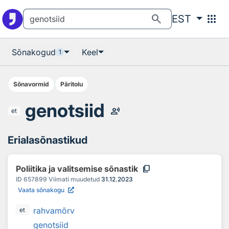
Otsingu juurde
Põhisisu juurde
search
apps
EST
Sõnakogud
Keel
1
Sõnavormid
Päritolu
genotsiid
record_voice_over
et
Erialasõnastikud
content_copy
Poliitika ja valitsemise sõnastik
ID
657899
Viimati muudetud
31.12.2023
Vaata sõnakogu
rahvamõrv
et
genotsiid