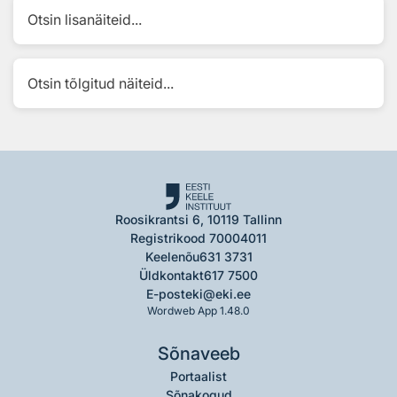
Otsin lisanäiteid...
Otsin tõlgitud näiteid...
Roosikrantsi 6, 10119 Tallinn
Registrikood 70004011
Keelenõu
631 3731
Üldkontakt
617 7500
E-post
eki@eki.ee
Wordweb App 1.48.0
Sõnaveeb
Portaalist
Sõnakogud