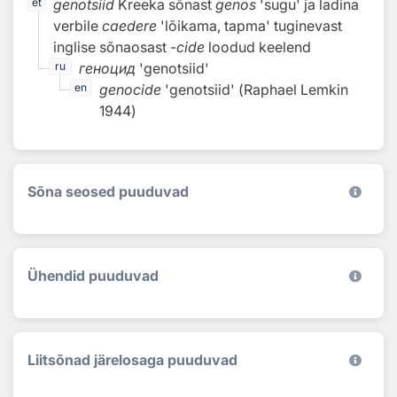
genotsiid
Kreeka sõnast
genos
'sugu' ja ladina
et
verbile
caedere
'lõikama, tapma' tuginevast
inglise sõnaosast
-
cide
loodud keelend
геноцид
'genotsiid'
ru
genocide
'genotsiid'
(
Raphael Lemkin
en
1944
)
Sõna seosed puuduvad
Ühendid puuduvad
Liitsõnad järelosaga puuduvad