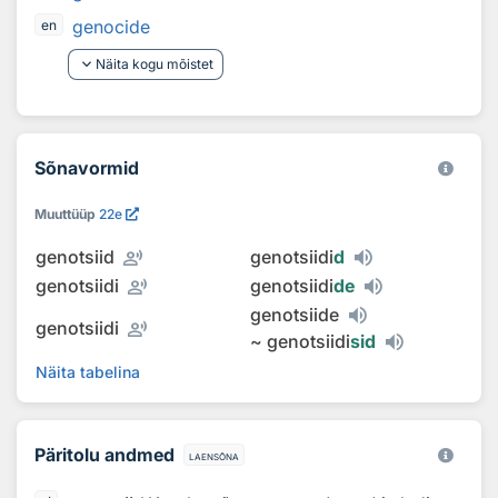
genocide
en
keyboard_arrow_down
Näita kogu mõistet
Sõnavormid
Muuttüüp
22e
record_voice_over
genotsiid
genotsiidi
d
record_voice_over
genotsiidi
genotsiidi
de
genotsiide
record_voice_over
genotsiidi
~
genotsiidi
sid
Näita tabelina
Päritolu andmed
laensõna