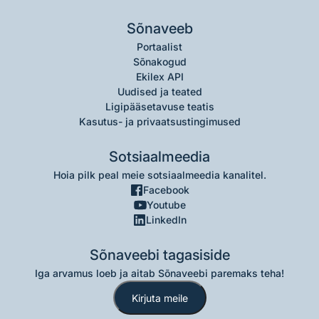
Sõnaveeb
Portaalist
Sõnakogud
Ekilex API
Uudised ja teated
Ligipääsetavuse teatis
Kasutus- ja privaatsustingimused
Sotsiaalmeedia
Hoia pilk peal meie sotsiaalmeedia kanalitel.
Facebook
Youtube
LinkedIn
Sõnaveebi tagasiside
Iga arvamus loeb ja aitab Sõnaveebi paremaks teha!
Kirjuta meile