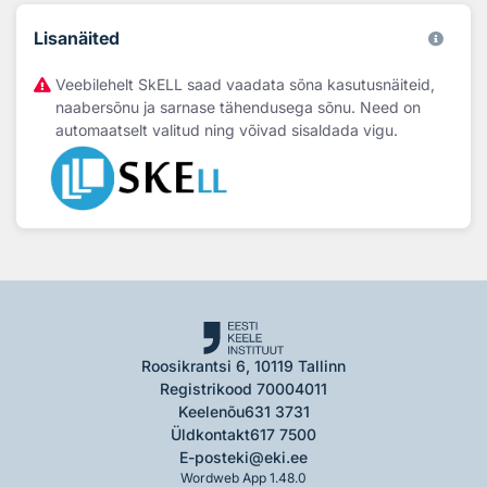
Lisanäited
Veebilehelt SkELL saad vaadata sõna kasutusnäiteid,
naabersõnu ja sarnase tähendusega sõnu. Need on
automaatselt valitud ning võivad sisaldada vigu.
Roosikrantsi 6, 10119 Tallinn
Registrikood 70004011
Keelenõu
631 3731
Üldkontakt
617 7500
E-post
eki@eki.ee
Wordweb App 1.48.0