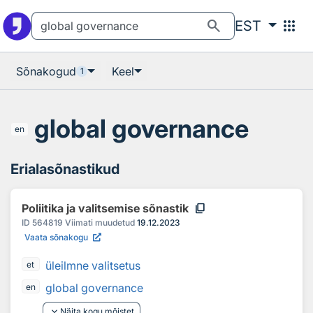
Otsingu juurde
Põhisisu juurde
search
apps
EST
Sõnakogud
Keel
1
global governance
en
Erialasõnastikud
content_copy
Poliitika ja valitsemise sõnastik
ID
564819
Viimati muudetud
19.12.2023
Vaata sõnakogu
üleilmne valitsetus
et
global governance
en
keyboard_arrow_down
Näita kogu mõistet