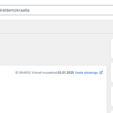
a
ID
564653
Viimati muudetud
02.01.2025
Vaata sõnakogu