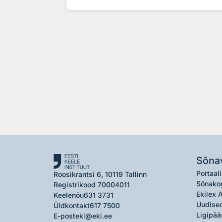
Sõna
Portaali
Roosikrantsi 6, 10119 Tallinn
Sõnako
Registrikood 70004011
Ekilex 
Keelenõu
631 3731
Uudised
Üldkontakt
617 7500
Ligipää
E-post
eki@eki.ee