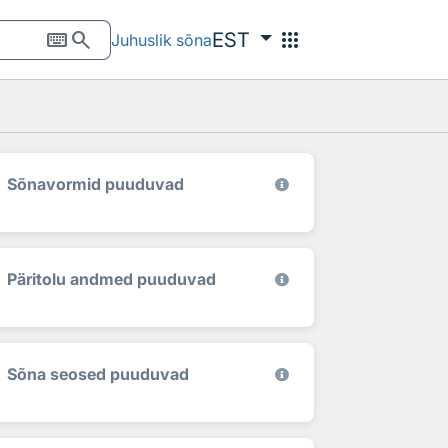
keyboard
search
apps
EST
Juhuslik sõna
Sõnavormid puuduvad
Päritolu andmed puuduvad
Sõna seosed puuduvad