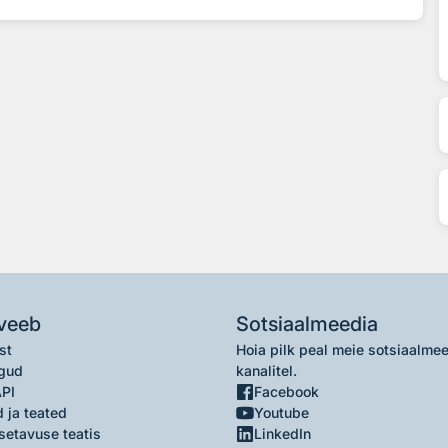
veeb
Sotsiaalmeedia
st
Hoia pilk peal meie sotsiaalme
gud
kanalitel.
API
Facebook
 ja teated
Youtube
setavuse teatis
LinkedIn