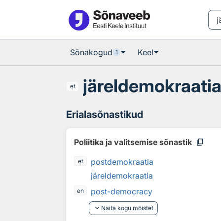
Otsingu juurde
Põhisisu juurde
Sõnakogud
Keel
1
järeldemokraati
et
Erialasõnastikud
content_copy
Poliitika ja valitsemise sõnastik
postdemokraatia
et
järeldemokraatia
post-democracy
en
keyboard_arrow_down
Näita kogu mõistet