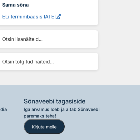
Sama sõna
ELi terminibaasis IATE
Otsin lisanäiteid...
Otsin tõlgitud näiteid...
Sõnaveebi tagasiside
edia
Iga arvamus loeb ja aitab Sõnaveebi
paremaks teha!
Kirjuta meile