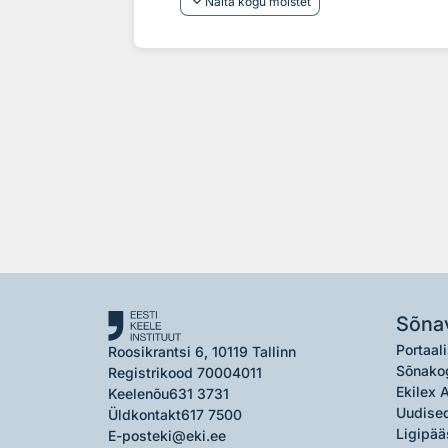
keyboard_arrow_down
Näita kogu mõistet
Sõna
Portaali
Roosikrantsi 6, 10119 Tallinn
Sõnako
Registrikood 70004011
Ekilex 
Keelenõu
631 3731
Uudised
Üldkontakt
617 7500
Ligipää
E-post
eki@eki.ee