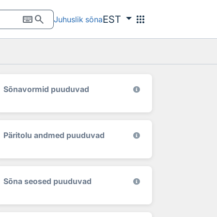
keyboard
search
apps
EST
Juhuslik sõna
Sõnavormid puuduvad
Päritolu andmed puuduvad
Sõna seosed puuduvad