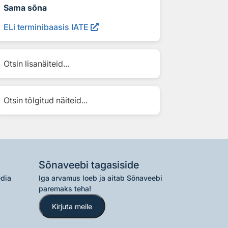
Sama sõna
ELi terminibaasis IATE
Otsin lisanäiteid...
Otsin tõlgitud näiteid...
Sõnaveebi tagasiside
edia
Iga arvamus loeb ja aitab Sõnaveebi
paremaks teha!
Kirjuta meile