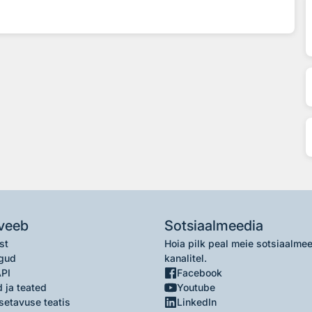
veeb
Sotsiaalmeedia
st
Hoia pilk peal meie sotsiaalme
gud
kanalitel.
API
Facebook
 ja teated
Youtube
setavuse teatis
LinkedIn