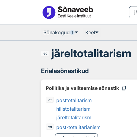
Otsingu juurde
Põhisisu juurde
Sõnakogud
Keel
1
järeltotalitarism
et
Erialasõnastikud
content_copy
Poliitika ja valitsemise sõnastik
posttotalitarism
et
hilistotalitarism
järeltotalitarism
post-totalitarianism
en