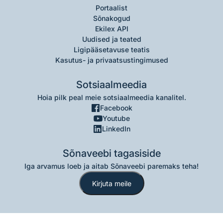
Portaalist
Sõnakogud
Ekilex API
Uudised ja teated
Ligipääsetavuse teatis
Kasutus- ja privaatsustingimused
Sotsiaalmeedia
Hoia pilk peal meie sotsiaalmeedia kanalitel.
Facebook
Youtube
LinkedIn
Sõnaveebi tagasiside
Iga arvamus loeb ja aitab Sõnaveebi paremaks teha!
Kirjuta meile