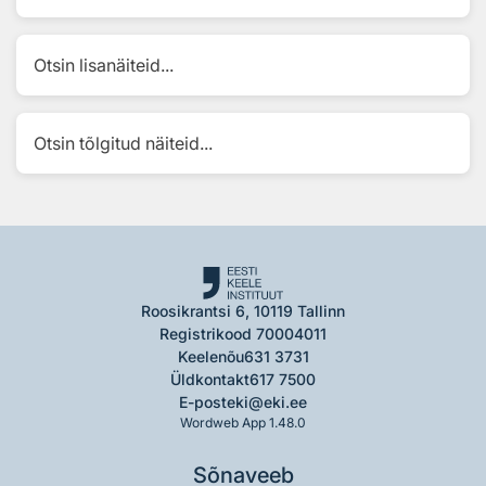
Otsin lisanäiteid...
Otsin tõlgitud näiteid...
Roosikrantsi 6, 10119 Tallinn
Registrikood 70004011
Keelenõu
631 3731
Üldkontakt
617 7500
E-post
eki@eki.ee
Wordweb App 1.48.0
Sõnaveeb