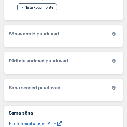
keyboard_arrow_down
Näita kogu mõistet
Sõnavormid puuduvad
Päritolu andmed puuduvad
Sõna seosed puuduvad
Sama sõna
ELi terminibaasis IATE