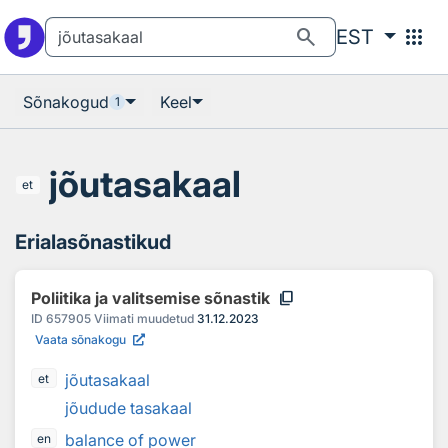
Otsingu juurde
Põhisisu juurde
search
apps
EST
Sõnakogud
Keel
1
jõutasakaal
et
Erialasõnastikud
content_copy
Poliitika ja valitsemise sõnastik
ID
657905
Viimati muudetud
31.12.2023
Vaata sõnakogu
jõutasakaal
et
jõudude tasakaal
balance of power
en