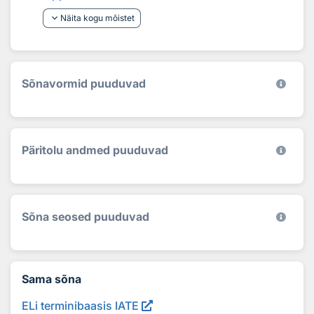
keyboard_arrow_down
Näita kogu mõistet
Sõnavormid puuduvad
Päritolu andmed puuduvad
Sõna seosed puuduvad
Sama sõna
ELi terminibaasis IATE