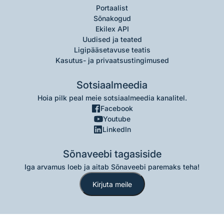
Portaalist
Sõnakogud
Ekilex API
Uudised ja teated
Ligipääsetavuse teatis
Kasutus- ja privaatsustingimused
Sotsiaalmeedia
Hoia pilk peal meie sotsiaalmeedia kanalitel.
Facebook
Youtube
LinkedIn
Sõnaveebi tagasiside
Iga arvamus loeb ja aitab Sõnaveebi paremaks teha!
Kirjuta meile