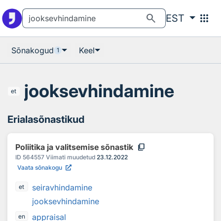
Otsingu juurde
Põhisisu juurde
search
apps
EST
Sõnakogud
Keel
1
jooksevhindamine
et
Erialasõnastikud
content_copy
Poliitika ja valitsemise sõnastik
ID
564557
Viimati muudetud
23.12.2022
Vaata sõnakogu
seiravhindamine
et
jooksevhindamine
appraisal
en