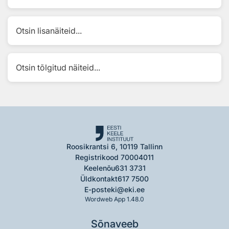
Otsin lisanäiteid...
Otsin tõlgitud näiteid...
Roosikrantsi 6, 10119 Tallinn
Registrikood 70004011
Keelenõu
631 3731
Üldkontakt
617 7500
E-post
eki@eki.ee
Wordweb App 1.48.0
Sõnaveeb