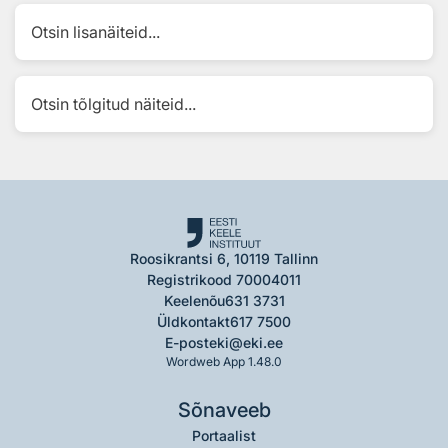
Otsin lisanäiteid...
Otsin tõlgitud näiteid...
Roosikrantsi 6, 10119 Tallinn
Registrikood 70004011
Keelenõu
631 3731
Üldkontakt
617 7500
E-post
eki@eki.ee
Wordweb App 1.48.0
Sõnaveeb
Portaalist