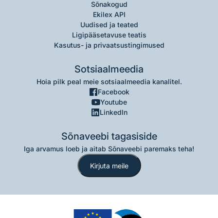
Sõnakogud
Ekilex API
Uudised ja teated
Ligipääsetavuse teatis
Kasutus- ja privaatsustingimused
Sotsiaalmeedia
Hoia pilk peal meie sotsiaalmeedia kanalitel.
Facebook
Youtube
LinkedIn
Sõnaveebi tagasiside
Iga arvamus loeb ja aitab Sõnaveebi paremaks teha!
Kirjuta meile