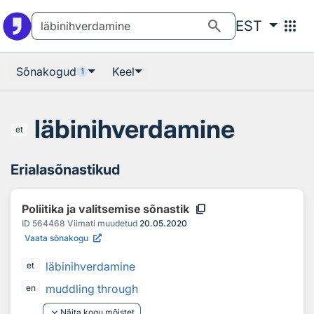
Otsingu juurde
Põhisisu juurde
search
apps
EST
Sõnakogud
Keel
1
läbinihverdamine
et
Erialasõnastikud
content_copy
Poliitika ja valitsemise sõnastik
ID
564468
Viimati muudetud
20.05.2020
Vaata sõnakogu
läbinihverdamine
et
muddling through
en
keyboard_arrow_down
Näita kogu mõistet