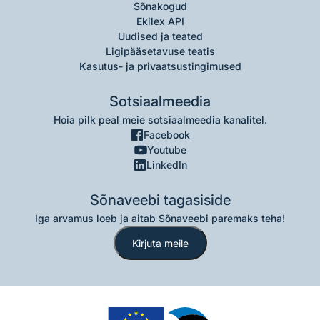
Sõnakogud
Ekilex API
Uudised ja teated
Ligipääsetavuse teatis
Kasutus- ja privaatsustingimused
Sotsiaalmeedia
Hoia pilk peal meie sotsiaalmeedia kanalitel.
Facebook
Youtube
LinkedIn
Sõnaveebi tagasiside
Iga arvamus loeb ja aitab Sõnaveebi paremaks teha!
Kirjuta meile