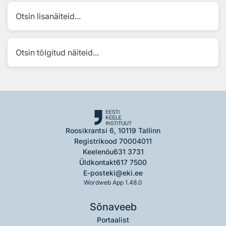
Otsin lisanäiteid...
Otsin tõlgitud näiteid...
Roosikrantsi 6, 10119 Tallinn
Registrikood 70004011
Keelenõu
631 3731
Üldkontakt
617 7500
E-post
eki@eki.ee
Wordweb App 1.48.0
Sõnaveeb
Portaalist