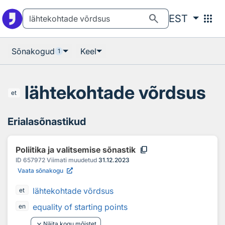
Otsingu juurde
Põhisisu juurde
search
apps
EST
Sõnakogud
Keel
1
lähtekohtade võrdsus
et
Erialasõnastikud
content_copy
Poliitika ja valitsemise sõnastik
ID
657972
Viimati muudetud
31.12.2023
Vaata sõnakogu
lähtekohtade võrdsus
et
equality of starting points
en
keyboard_arrow_down
Näita kogu mõistet