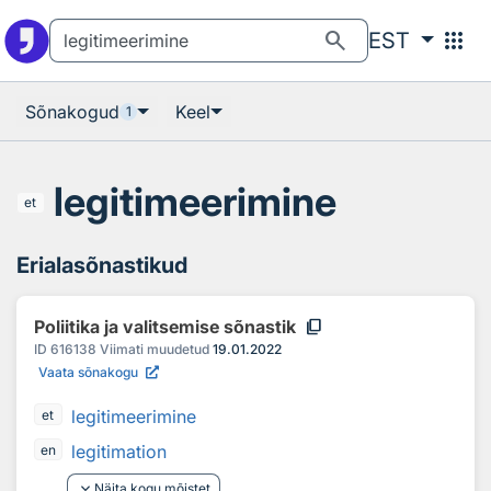
Otsingu juurde
Põhisisu juurde
search
apps
EST
Sõnakogud
Keel
1
legitimeerimine
et
Erialasõnastikud
content_copy
Poliitika ja valitsemise sõnastik
ID
616138
Viimati muudetud
19.01.2022
Vaata sõnakogu
legitimeerimine
et
legitimation
en
keyboard_arrow_down
Näita kogu mõistet