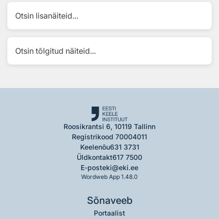
Otsin lisanäiteid...
Otsin tõlgitud näiteid...
Roosikrantsi 6, 10119 Tallinn
Registrikood 70004011
Keelenõu
631 3731
Üldkontakt
617 7500
E-post
eki@eki.ee
Wordweb App 1.48.0
Sõnaveeb
Portaalist