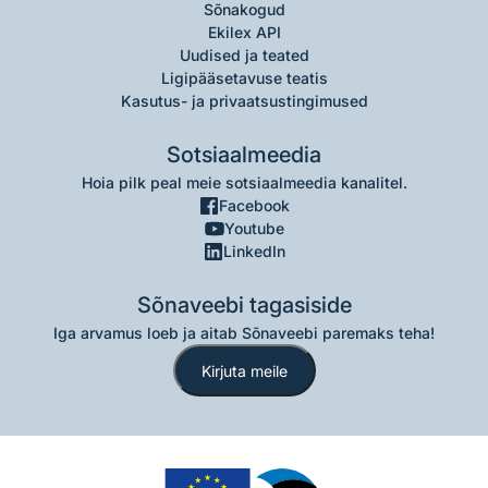
Sõnakogud
Ekilex API
Uudised ja teated
Ligipääsetavuse teatis
Kasutus- ja privaatsustingimused
Sotsiaalmeedia
Hoia pilk peal meie sotsiaalmeedia kanalitel.
Facebook
Youtube
LinkedIn
Sõnaveebi tagasiside
Iga arvamus loeb ja aitab Sõnaveebi paremaks teha!
Kirjuta meile