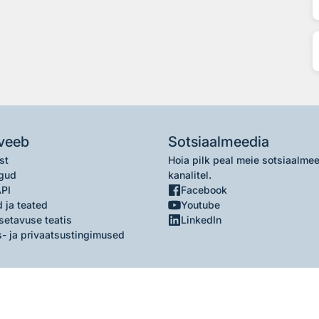
veeb
Sotsiaalmeedia
st
Hoia pilk peal meie sotsiaalme
gud
kanalitel.
API
Facebook
 ja teated
Youtube
setavuse teatis
LinkedIn
- ja privaatsustingimused