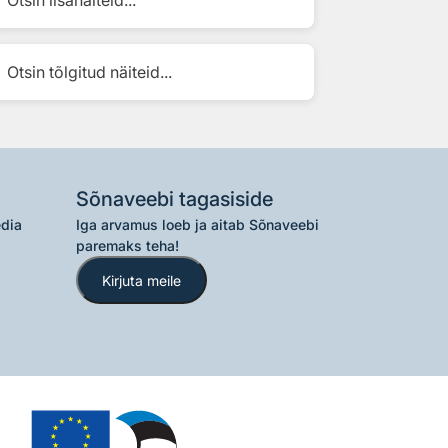
Otsin tõlgitud näiteid...
Sõnaveebi tagasiside
edia
Iga arvamus loeb ja aitab Sõnaveebi
paremaks teha!
Kirjuta meile