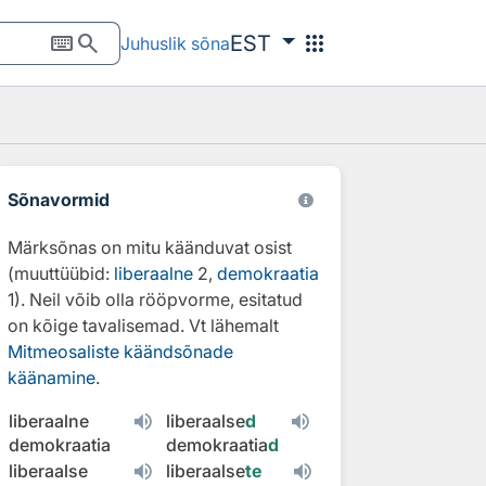
keyboard
search
apps
EST
Juhuslik sõna
Sõnavormid
Märksõnas on mitu käänduvat osist
(muuttüübid:
liberaalne
2,
demokraatia
1). Neil võib olla rööpvorme, esitatud
on kõige tavalisemad. Vt lähemalt
Mitmeosaliste käändsõnade
käänamine
.
liberaalne
liberaalse
d
demokraatia
demokraatia
d
liberaalse
liberaalse
te