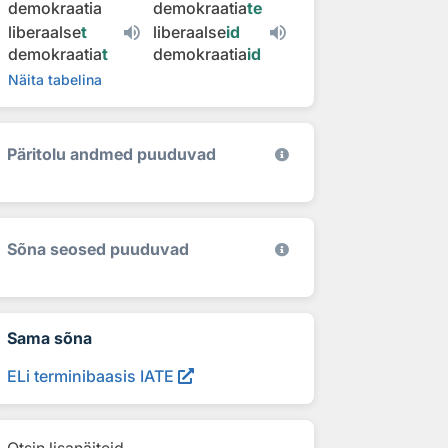
demokraatia
demokraatia
te
liberaalse
t
liberaalse
id
demokraatia
t
demokraatia
id
Näita tabelina
Päritolu andmed puuduvad
Sõna seosed puuduvad
Sama sõna
ELi terminibaasis IATE
Otsin lisanäiteid...