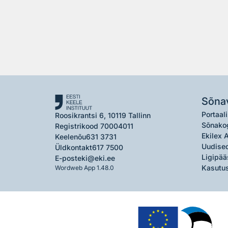
Sõna
Portaali
Roosikrantsi 6, 10119 Tallinn
Sõnako
Registrikood 70004011
Ekilex 
Keelenõu
631 3731
Uudised
Üldkontakt
617 7500
Ligipää
E-post
eki@eki.ee
Kasutus
Wordweb App 1.48.0