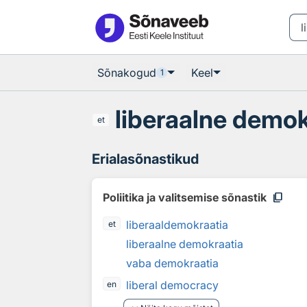
Otsingu juurde
Põhisisu juurde
Sõnakogud
Keel
1
liberaalne demok
et
Erialasõnastikud
content_copy
Poliitika ja valitsemise sõnastik
liberaaldemokraatia
et
liberaalne demokraatia
vaba demokraatia
liberal democracy
en