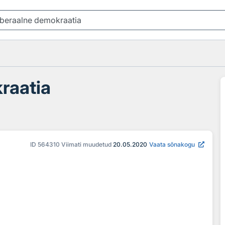
raatia
ID
564310
Viimati muudetud
20.05.2020
Vaata sõnakogu