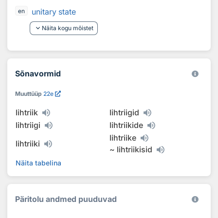
unitary state
en
keyboard_arrow_down
Näita kogu mõistet
Sõnavormid
Muuttüüp
22e
lihtriik
lihtriigid
lihtriigi
lihtriikide
lihtriike
lihtriiki
~
lihtriikisid
Näita tabelina
Päritolu andmed puuduvad