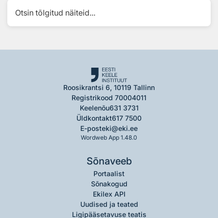
Otsin tõlgitud näiteid...
Roosikrantsi 6, 10119 Tallinn
Registrikood 70004011
Keelenõu
631 3731
Üldkontakt
617 7500
E-post
eki@eki.ee
Wordweb App 1.48.0
Sõnaveeb
Portaalist
Sõnakogud
Ekilex API
Uudised ja teated
Ligipääsetavuse teatis