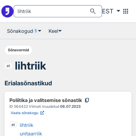
Otsingu juurde
Põhisisu juurde
search
apps
EST
Sõnakogud
Keel
1
Sõnavormid
lihtriik
et
Erialasõnastikud
content_copy
Poliitika ja valitsemise sõnastik
ID
564432
Viimati muudetud
06.07.2023
Vaata sõnakogu
lihtriik
et
unitaarriik