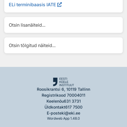
ELi terminibaasis IATE
Otsin lisanäiteid...
Otsin tõlgitud näiteid...
Roosikrantsi 6, 10119 Tallinn
Registrikood 70004011
Keelenõu
631 3731
Üldkontakt
617 7500
E-post
eki@eki.ee
Wordweb App 1.48.0