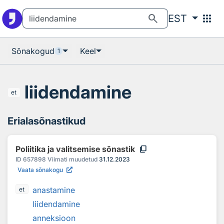
Otsingu juurde
Põhisisu juurde
search
apps
EST
Sõnakogud
Keel
1
liidendamine
et
Erialasõnastikud
content_copy
Poliitika ja valitsemise sõnastik
ID
657898
Viimati muudetud
31.12.2023
Vaata sõnakogu
anastamine
et
liidendamine
anneksioon