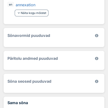
annexation
en
keyboard_arrow_down
Näita kogu mõistet
Sõnavormid puuduvad
Päritolu andmed puuduvad
Sõna seosed puuduvad
Sama sõna