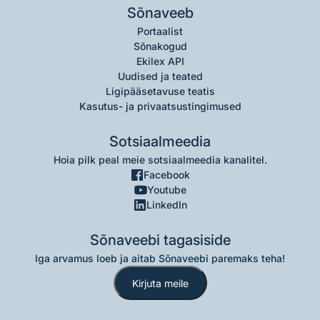
Sõnaveeb
Portaalist
Sõnakogud
Ekilex API
Uudised ja teated
Ligipääsetavuse teatis
Kasutus- ja privaatsustingimused
Sotsiaalmeedia
Hoia pilk peal meie sotsiaalmeedia kanalitel.
Facebook
Youtube
LinkedIn
Sõnaveebi tagasiside
Iga arvamus loeb ja aitab Sõnaveebi paremaks teha!
Kirjuta meile