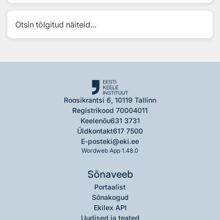
Otsin tõlgitud näiteid...
Roosikrantsi 6, 10119 Tallinn
Registrikood 70004011
Keelenõu
631 3731
Üldkontakt
617 7500
E-post
eki@eki.ee
Wordweb App 1.48.0
Sõnaveeb
Portaalist
Sõnakogud
Ekilex API
Uudised ja teated