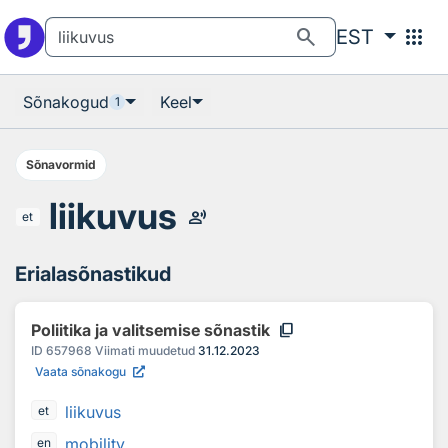
Otsingu juurde
Põhisisu juurde
search
apps
EST
Sõnakogud
Keel
1
Sõnavormid
liikuvus
record_voice_over
et
Erialasõnastikud
content_copy
Poliitika ja valitsemise sõnastik
ID
657968
Viimati muudetud
31.12.2023
Vaata sõnakogu
liikuvus
et
mobility
en